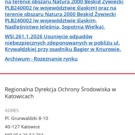
na terenie obszaru Natura 2000 Beskid Żywiecki
PLB240002 (w województwie śląskim) oraz na
terenie obszaru Natura 2000 Beskid Żywiecki
PLB240002 (w województwie śląskim,
Nadleśnictwo Jeleśnia, Sopotnia Wielka).
WSI.261.1.2026 Usunięcie odpadów
niebezpiecznych zdeponowanych w pobliżu ul.
Krywałdzkiej przy osadniku Bagier w Knurowie.
Archiwum - Rozeznanie rynku
stopka
Regionalna Dyrekcja Ochrony Środowiska w
Katowicach
ADRES
Pl. Grunwaldzki 8-10
40-127 Katowice
NIP 954 26 53 766