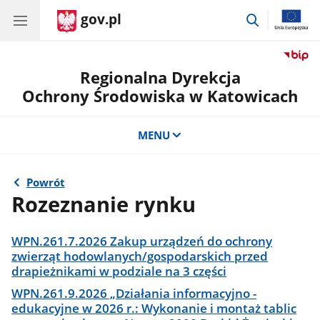
gov.pl
przejdź
do
wyszukiwar
Regionalna Dyrekcja
Ochrony Środowiska w Katowicach
MENU
Powrót
Rozeznanie rynku
WPN.261.7.2026 Zakup urządzeń do ochrony
zwierząt hodowlanych/gospodarskich przed
drapieżnikami w podziale na 3 części
WPN.261.9.2026 „Działania informacyjno -
edukacyjne w 2026 r.: Wykonanie i montaż tablic