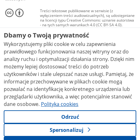
Treści tekstowe publikowane w serwisie (z
wyłączeniem treści audiowizualnych), są udostępniane
na licencji typu Creative Commons: uznanie autorstwa
- na tych samych warunkach 4.0 (CC BY-SA 4.0).
Materiały audiowizualne, w tym zdjęcia, materiały
Dbamy o Twoją prywatność
audio i wideo, są udostępniane na licencji typu
Creative Commons: uznanie autorstwa użycie
Wykorzystujemy pliki cookie w celu zapewnienia
niekomercyjne - bez utworów zależnych 4.0 (CC BY-
NC-ND 4.0), o ile nie jest to stwierdzone inaczej.
prawidłowego funkcjonowania naszej witryny oraz do
analizy ruchu i optymalizacji działania strony. Dzięki nim
możemy lepiej dostosować treści do potrzeb
użytkowników i stale ulepszać nasze usługi. Pamiętaj, że
informacje przechowywane w plikach cookie mogą
pozwalać na identyfikację konkretnego urządzenia lub
przeglądarki użytkownika, a więc potencjalnie stanowić
dane osobowe.
Polityka cookies
Odrzuć
Spersonalizuj