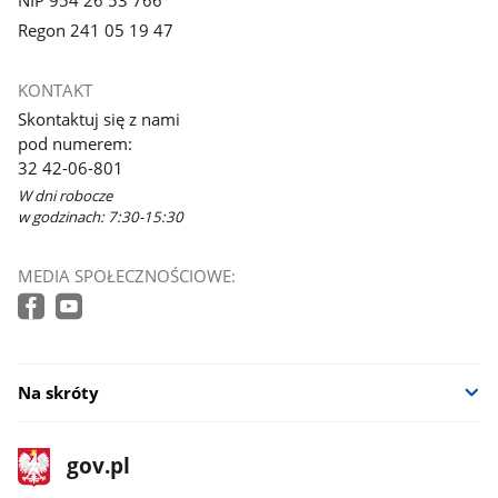
Regon 241 05 19 47
KONTAKT
Skontaktuj się z nami
pod numerem:
32 42-06-801
W dni robocze
w godzinach: 7:30-15:30
MEDIA SPOŁECZNOŚCIOWE:
Na skróty
stopka
Strona
gov.pl
gov.pl
główna