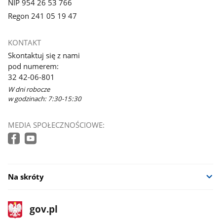
NIP 954 26 53 766
Regon 241 05 19 47
KONTAKT
Skontaktuj się z nami
pod numerem:
32 42-06-801
W dni robocze
w godzinach: 7:30-15:30
MEDIA SPOŁECZNOŚCIOWE:
Na skróty
stopka
Strona
gov.pl
gov.pl