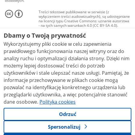
osobowych.
Treści tekstowe publikowane w serwisie (z
wyłączeniem treści audiowizualnych), są udostępniane
na licencji typu Creative Commons: uznanie autorstwa
- na tych samych warunkach 4.0 (CC BY-SA 4.0).
Materiały audiowizualne, w tym zdjęcia, materiały
Dbamy o Twoją prywatność
audio i wideo, są udostępniane na licencji typu
Creative Commons: uznanie autorstwa użycie
Wykorzystujemy pliki cookie w celu zapewnienia
niekomercyjne - bez utworów zależnych 4.0 (CC BY-
NC-ND 4.0), o ile nie jest to stwierdzone inaczej.
prawidłowego funkcjonowania naszej witryny oraz do
analizy ruchu i optymalizacji działania strony. Dzięki nim
możemy lepiej dostosować treści do potrzeb
użytkowników i stale ulepszać nasze usługi. Pamiętaj, że
informacje przechowywane w plikach cookie mogą
pozwalać na identyfikację konkretnego urządzenia lub
przeglądarki użytkownika, a więc potencjalnie stanowić
dane osobowe.
Polityka cookies
Odrzuć
Spersonalizuj