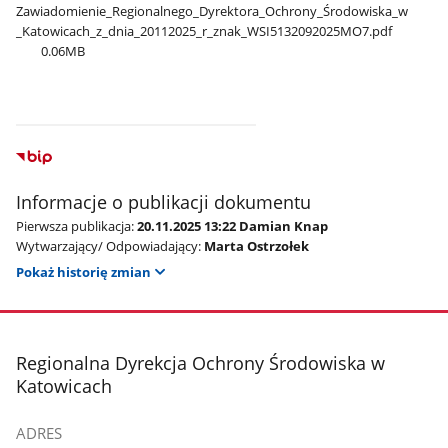
Zawiadomienie​_Regionalnego​_Dyrektora​_Ochrony​_Środowiska​_w​
_Katowicach​_z​_dnia​_20112025​_r​_znak​_WSI5132092025MO7.pdf
0.06MB
Informacje o publikacji dokumentu
Pierwsza publikacja:
20.11.2025 13:22 Damian Knap
Wytwarzający/ Odpowiadający:
Marta Ostrzołek
Pokaż historię zmian
stopka
Regionalna Dyrekcja Ochrony Środowiska w
Katowicach
ADRES