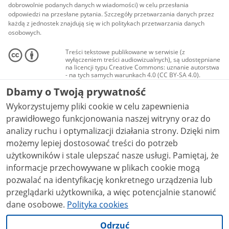
dobrowolnie podanych danych w wiadomości) w celu przesłania
odpowiedzi na przesłane pytania. Szczegóły przetwarzania danych przez
każdą z jednostek znajdują się w ich politykach przetwarzania danych
osobowych.
Treści tekstowe publikowane w serwisie (z
wyłączeniem treści audiowizualnych), są udostępniane
na licencji typu Creative Commons: uznanie autorstwa
- na tych samych warunkach 4.0 (CC BY-SA 4.0).
Materiały audiowizualne, w tym zdjęcia, materiały
Dbamy o Twoją prywatność
audio i wideo, są udostępniane na licencji typu
Creative Commons: uznanie autorstwa użycie
Wykorzystujemy pliki cookie w celu zapewnienia
niekomercyjne - bez utworów zależnych 4.0 (CC BY-
NC-ND 4.0), o ile nie jest to stwierdzone inaczej.
prawidłowego funkcjonowania naszej witryny oraz do
analizy ruchu i optymalizacji działania strony. Dzięki nim
możemy lepiej dostosować treści do potrzeb
użytkowników i stale ulepszać nasze usługi. Pamiętaj, że
informacje przechowywane w plikach cookie mogą
pozwalać na identyfikację konkretnego urządzenia lub
przeglądarki użytkownika, a więc potencjalnie stanowić
dane osobowe.
Polityka cookies
Odrzuć