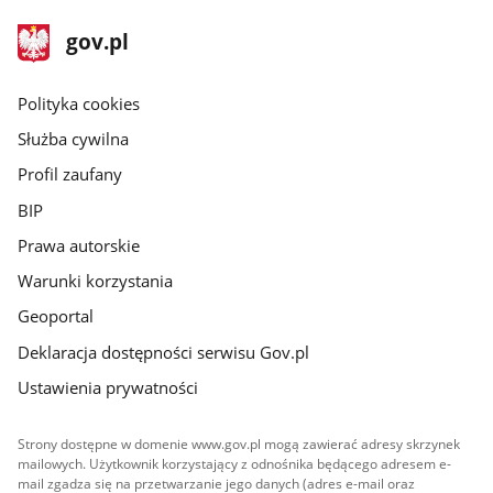
stopka
Strona
gov.pl
gov.pl
główna
gov.pl
Polityka cookies
Służba cywilna
Profil zaufany
BIP
Prawa autorskie
Warunki korzystania
Geoportal
Deklaracja dostępności serwisu Gov.pl
Ustawienia prywatności
Strony dostępne w domenie www.gov.pl mogą zawierać adresy skrzynek
mailowych. Użytkownik korzystający z odnośnika będącego adresem e-
mail zgadza się na przetwarzanie jego danych (adres e-mail oraz