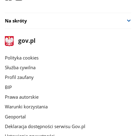
Na skróty
stopka
Strona
gov.pl
gov.pl
główna
gov.pl
Polityka cookies
Służba cywilna
Profil zaufany
BIP
Prawa autorskie
Warunki korzystania
Geoportal
Deklaracja dostępności serwisu Gov.pl