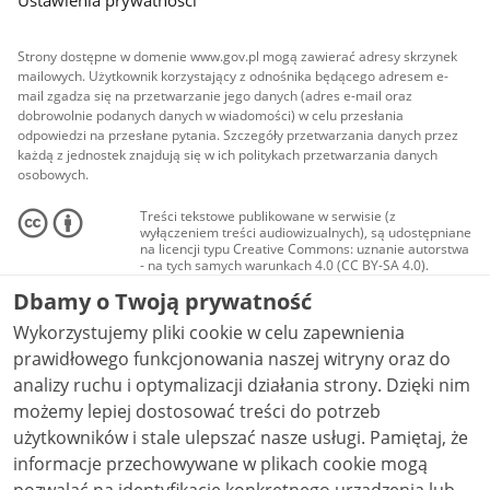
Ustawienia prywatności
Strony dostępne w domenie www.gov.pl mogą zawierać adresy skrzynek
mailowych. Użytkownik korzystający z odnośnika będącego adresem e-
mail zgadza się na przetwarzanie jego danych (adres e-mail oraz
dobrowolnie podanych danych w wiadomości) w celu przesłania
odpowiedzi na przesłane pytania. Szczegóły przetwarzania danych przez
każdą z jednostek znajdują się w ich politykach przetwarzania danych
osobowych.
Treści tekstowe publikowane w serwisie (z
wyłączeniem treści audiowizualnych), są udostępniane
na licencji typu Creative Commons: uznanie autorstwa
- na tych samych warunkach 4.0 (CC BY-SA 4.0).
Materiały audiowizualne, w tym zdjęcia, materiały
Dbamy o Twoją prywatność
audio i wideo, są udostępniane na licencji typu
Creative Commons: uznanie autorstwa użycie
Wykorzystujemy pliki cookie w celu zapewnienia
niekomercyjne - bez utworów zależnych 4.0 (CC BY-
NC-ND 4.0), o ile nie jest to stwierdzone inaczej.
prawidłowego funkcjonowania naszej witryny oraz do
analizy ruchu i optymalizacji działania strony. Dzięki nim
możemy lepiej dostosować treści do potrzeb
użytkowników i stale ulepszać nasze usługi. Pamiętaj, że
informacje przechowywane w plikach cookie mogą