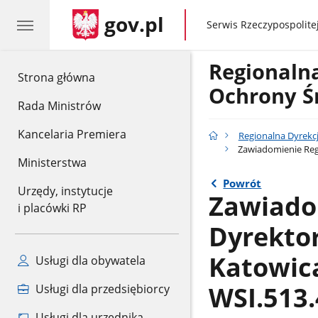
gov.pl
gov.pl
Serwis Rzeczypospolitej
Regionaln
gov.pl
Strona główna
Ochrony Ś
Rada Ministrów
Kancelaria Premiera
Regionalna Dyrekc
Zawiadomienie Regi
Ministerstwa
Powrót
Urzędy, instytucje
Zawiado
i placówki RP
Dyrekto
Katowica
Usługi dla obywatela
WSI.513.
Usługi dla przedsiębiorcy
Usługi dla urzędnika