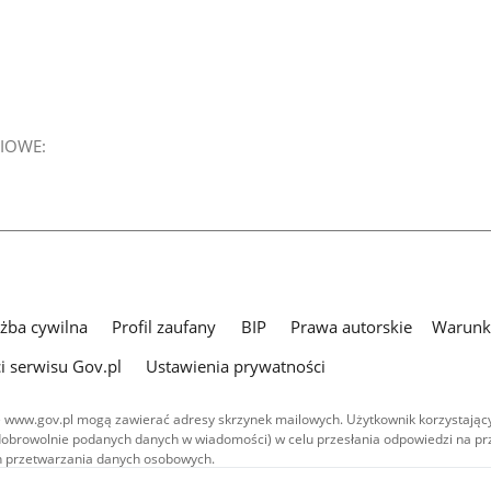
IOWE:
użba cywilna
Profil zaufany
BIP
Prawa autorskie
Warunki
i serwisu Gov.pl
Ustawienia prywatności
 www.gov.pl mogą zawierać adresy skrzynek mailowych. Użytkownik korzystający
dobrowolnie podanych danych w wiadomości) w celu przesłania odpowiedzi na prz
ach przetwarzania danych osobowych.