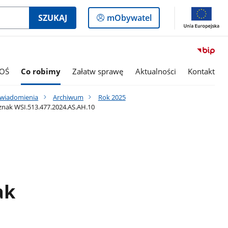
Logowanie
SZUKAJ
mObywatel
do
panelu
OŚ
Co robimy
Załatw sprawę
Aktualności
Kontakt
awiadomienia
Archiwum
Rok 2025
znak WSI.513.477.2024.AS.AH.10
ak