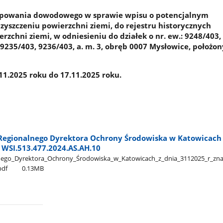
ępowania dowodowego w sprawie wpisu o potencjalnym
zyszczeniu powierzchni ziemi, do rejestru historycznych
rzchni ziemi, w odniesieniu do działek o nr. ew.: 9248/403,
 9235/403, 9236/403, a. m. 3, obręb 0007 Mysłowice, położo
1.2025 roku do 17.11.2025 roku.
egionalnego Dyrektora Ochrony Środowiska w Katowicach 
k WSI.513.477.2024.AS.AH.10
go​_Dyrektora​_Ochrony​_Środowiska​_w​_Katowicach​_z​_dnia​_3112025​_r​_zna
pdf
0.13MB