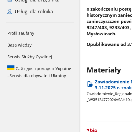
o zakończeniu post
Usługi dla rolnika
historycznym zaniec
zanieczyszczeń powie
9247/403, 9233/403,
Profil zaufany
Mysłowicach.
Opublikowano od 3.1
Baza wiedzy
Serwis Służby Cywilnej
Materiały
Сайт для громадян України
–
Serwis dla obywateli Ukrainy
Zawiadomienie R
3.11.2025 r. zna
Zawiadomienie​_Regionalne
_WSI5134772024ASAH10.