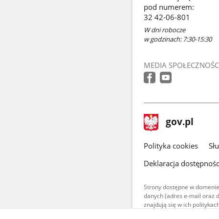
pod numerem:
32 42-06-801
W dni robocze
w godzinach: 7:30-15:30
MEDIA SPOŁECZNOŚC
stopka
Strona
gov.pl
gov.pl
główna
gov.pl
Polityka cookies
Sł
Deklaracja dostępnośc
Strony dostępne w domenie
danych (adres e-mail oraz 
znajdują się w ich polityk