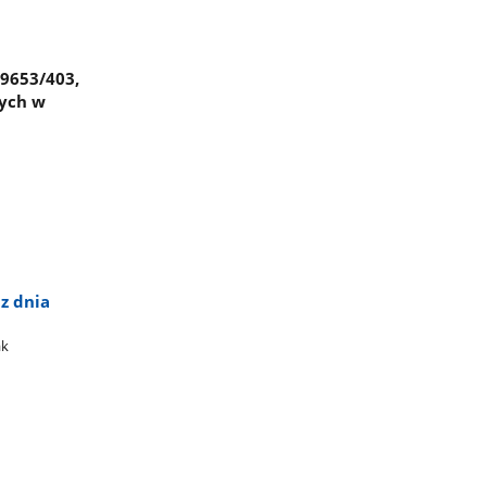
 9653/403,
nych w
z dnia
k​