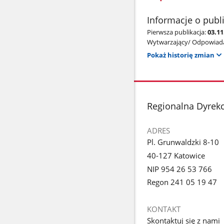
Informacje o publ
Pierwsza publikacja:
03.1
Wytwarzający/ Odpowiada
Pokaż historię zmian
stopka
Regionalna Dyrek
ADRES
Pl. Grunwaldzki 8-10
40-127 Katowice
NIP 954 26 53 766
Regon 241 05 19 47
KONTAKT
Skontaktuj się z nami