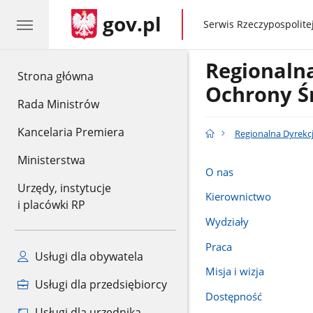
gov.pl
gov.pl
Serwis Rzeczypospolitej
Regionaln
gov.pl
Strona główna
Ochrony Ś
Rada Ministrów
Kancelaria Premiera
Regionalna Dyrekc
Ministerstwa
O nas
Urzędy, instytucje
Kierownictwo
i placówki RP
Wydziały
Praca
Usługi dla obywatela
Misja i wizja
Usługi dla przedsiębiorcy
Dostępność
Usługi dla urzędnika