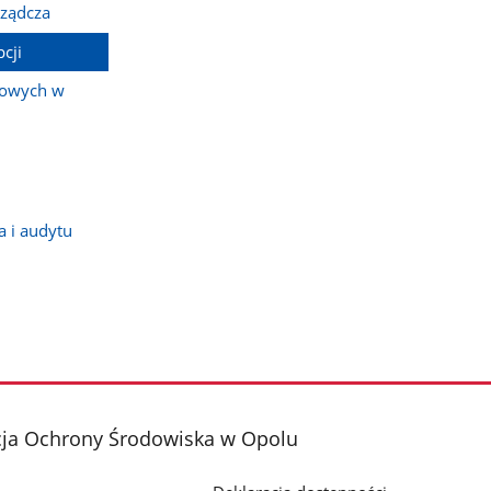
rządcza
cji
bowych w
 i audytu
cja Ochrony Środowiska w Opolu