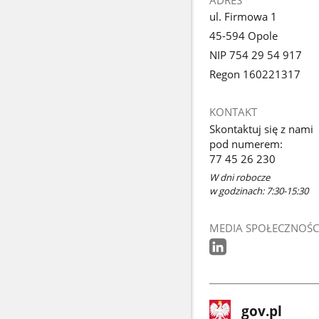
ADRES
ul. Firmowa 1
45-594 Opole
NIP 754 29 54 917
Regon 160221317
KONTAKT
Skontaktuj się z nami
pod numerem:
77 45 26 230
W dni robocze
w godzinach: 7:30-15:30
MEDIA SPOŁECZNOŚC
stopka
Strona
gov.pl
gov.pl