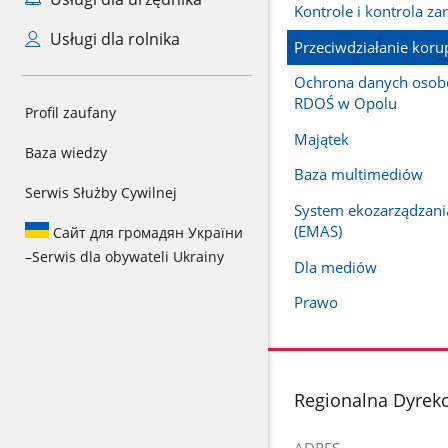
Kontrole i kontrola za
Usługi dla rolnika
Przeciwdziałanie korup
Ochrona danych oso
RDOŚ w Opolu
Profil zaufany
Majątek
Baza wiedzy
Baza multimediów
Serwis Służby Cywilnej
System ekozarządzania
(EMAS)
Сайт для громадян України
–
Serwis dla obywateli Ukrainy
Dla mediów
Prawo
stopka
Regionalna Dyrek