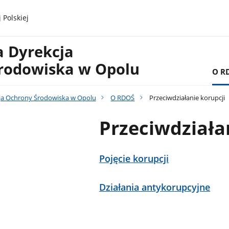
 Polskiej
a Dyrekcja
rodowiska w Opolu
O R
ja Ochrony Środowiska w Opolu
O RDOŚ
Przeciwdziałanie korupcji
Przeciwdziała
Pojęcie korupcji
Działania antykorupcyjne