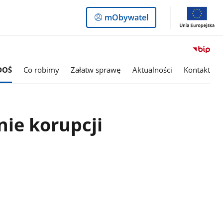
Logowanie
mObywatel
do
panelu
DOŚ
Co robimy
Załatw sprawę
Aktualności
Kontakt
nie korupcji