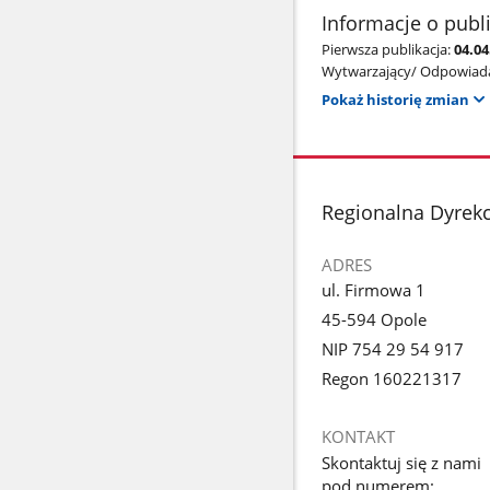
Informacje o publ
Pierwsza publikacja:
04.0
Wytwarzający/ Odpowiada
Pokaż historię zmian
stopka
Regionalna Dyrek
ADRES
ul. Firmowa 1
45-594 Opole
NIP 754 29 54 917
Regon 160221317
KONTAKT
Skontaktuj się z nami
pod numerem: