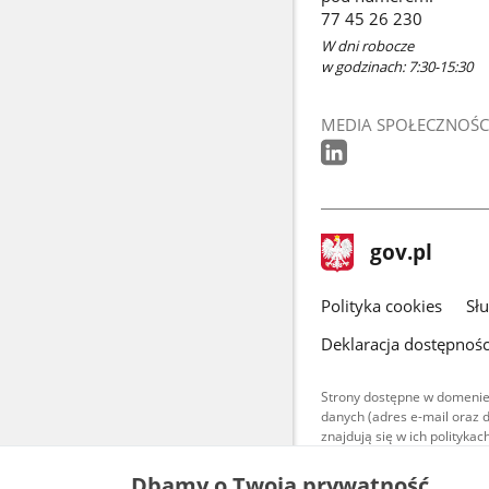
77 45 26 230
W dni robocze
w godzinach: 7:30-15:30
MEDIA SPOŁECZNOŚC
stopka
Strona
gov.pl
gov.pl
główna
gov.pl
Polityka cookies
Sł
Deklaracja dostępnośc
Strony dostępne w domenie
danych (adres e-mail oraz 
znajdują się w ich polityk
Treści teksto
Dbamy o Twoją prywatność