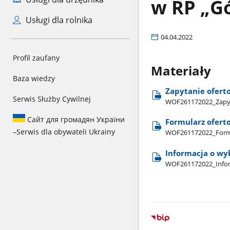
w RP „Gó
Usługi dla rolnika
04.04.2022
Profil zaufany
Materiały
Baza wiedzy
Zapytanie oferto
Serwis Służby Cywilnej
WOF261172022​_Zapyta
Сайт для громадян України
Formularz oferto
–
Serwis dla obywateli Ukrainy
WOF261172022​_Formul
Informacja o wy
WOF261172022​_Inform