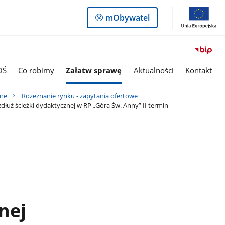
Logowanie
mObywatel
do
panelu
OŚ
Co robimy
Załatw sprawę
Aktualności
Kontakt
zne
Rozeznanie rynku - zapytania ofertowe
uż ścieżki dydaktycznej w RP „Góra Św. Anny” II termin
nej