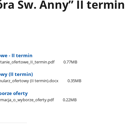
ra Św. Anny” II termin
we - II termin
nie​_ofertowe​_II​_termin.pdf
0.77MB
wy (II termin)
arz​_ofertowy (II termin).docx
0.35MB
borze oferty
acja​_o​_wyborze​_oferty.pdf
0.22MB