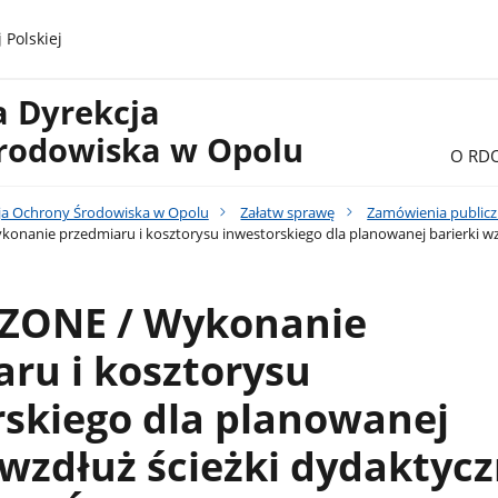
 Polskiej
a Dyrekcja
rodowiska w Opolu
O RD
ja Ochrony Środowiska w Opolu
Załatw sprawę
Zamówienia public
anie przedmiaru i kosztorysu inwestorskiego dla planowanej barierki wzdł
ONE / Wykonanie
ru i kosztorysu
skiego dla planowanej
 wzdłuż ścieżki dydaktycz