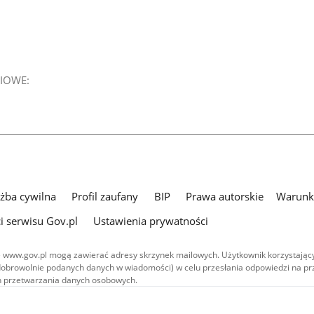
IOWE:
użba cywilna
Profil zaufany
BIP
Prawa autorskie
Warunki
i serwisu Gov.pl
Ustawienia prywatności
 www.gov.pl mogą zawierać adresy skrzynek mailowych. Użytkownik korzystający
dobrowolnie podanych danych w wiadomości) w celu przesłania odpowiedzi na prz
ach przetwarzania danych osobowych.
we publikowane w serwisie (z wyłączeniem treści audiowizualnych), są