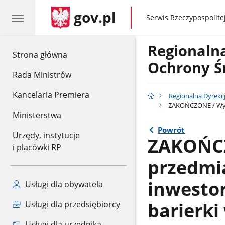
gov.pl
gov.pl
Serwis Rzeczypospolitej
Regionaln
gov.pl
Strona główna
Ochrony Ś
Rada Ministrów
Kancelaria Premiera
Regionalna Dyrekc
ZAKOŃCZONE / Wykon
Ministerstwa
Powrót
Urzędy, instytucje
ZAKOŃCZ
i placówki RP
przedmia
inwestor
Usługi dla obywatela
barierki
Usługi dla przedsiębiorcy
Usługi dla urzędnika