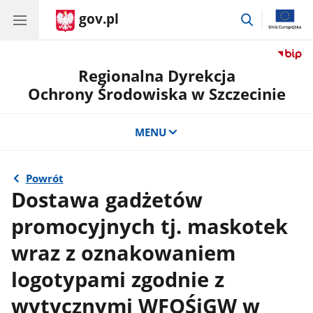
gov.pl
przejdź
do
wyszukiwar
Regionalna Dyrekcja
Ochrony Środowiska w Szczecinie
MENU
Powrót
Dostawa gadżetów
promocyjnych tj. maskotek
wraz z oznakowaniem
logotypami zgodnie z
wytycznymi WFOŚiGW w