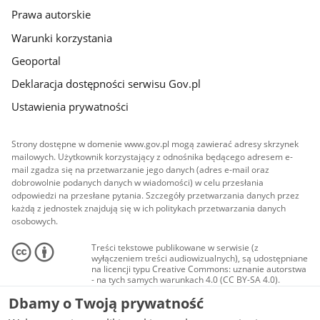
Prawa autorskie
Warunki korzystania
Geoportal
Deklaracja dostępności serwisu Gov.pl
Ustawienia prywatności
Strony dostępne w domenie www.gov.pl mogą zawierać adresy skrzynek
mailowych. Użytkownik korzystający z odnośnika będącego adresem e-
mail zgadza się na przetwarzanie jego danych (adres e-mail oraz
dobrowolnie podanych danych w wiadomości) w celu przesłania
odpowiedzi na przesłane pytania. Szczegóły przetwarzania danych przez
każdą z jednostek znajdują się w ich politykach przetwarzania danych
osobowych.
Treści tekstowe publikowane w serwisie (z
wyłączeniem treści audiowizualnych), są udostępniane
na licencji typu Creative Commons: uznanie autorstwa
- na tych samych warunkach 4.0 (CC BY-SA 4.0).
Materiały audiowizualne, w tym zdjęcia, materiały
Dbamy o Twoją prywatność
audio i wideo, są udostępniane na licencji typu
Creative Commons: uznanie autorstwa użycie