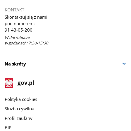
KONTAKT
Skontaktuj się z nami
pod numerem:
91 43-05-200
W dni robocze
w godzinach: 7:30-15:30
Na skróty
stopka
Strona
gov.pl
gov.pl
główna
gov.pl
Polityka cookies
Służba cywilna
Profil zaufany
BIP