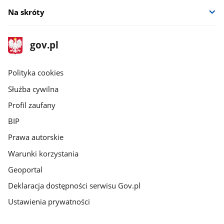
Na skróty
stopka
Strona
gov.pl
gov.pl
główna
gov.pl
Polityka cookies
Służba cywilna
Profil zaufany
BIP
Prawa autorskie
Warunki korzystania
Geoportal
Deklaracja dostępności serwisu Gov.pl
Ustawienia prywatności