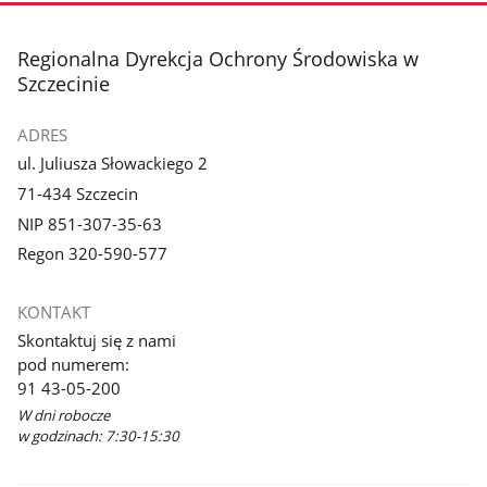
stopka
Regionalna Dyrekcja Ochrony Środowiska w
Szczecinie
ADRES
ul. Juliusza Słowackiego 2
71-434 Szczecin
NIP 851-307-35-63
Regon 320-590-577
KONTAKT
Skontaktuj się z nami
pod numerem:
91 43-05-200
W dni robocze
w godzinach: 7:30-15:30