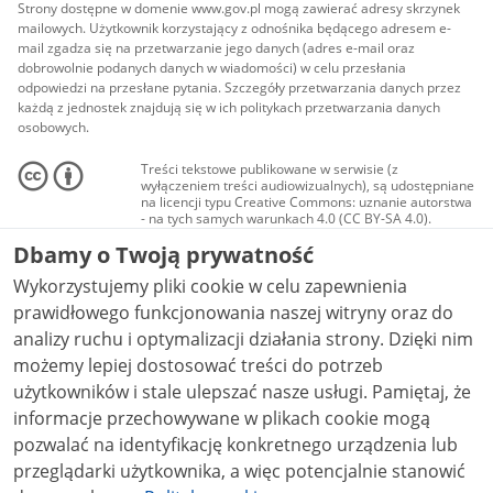
Strony dostępne w domenie www.gov.pl mogą zawierać adresy skrzynek
mailowych. Użytkownik korzystający z odnośnika będącego adresem e-
mail zgadza się na przetwarzanie jego danych (adres e-mail oraz
dobrowolnie podanych danych w wiadomości) w celu przesłania
odpowiedzi na przesłane pytania. Szczegóły przetwarzania danych przez
każdą z jednostek znajdują się w ich politykach przetwarzania danych
osobowych.
Treści tekstowe publikowane w serwisie (z
wyłączeniem treści audiowizualnych), są udostępniane
na licencji typu Creative Commons: uznanie autorstwa
- na tych samych warunkach 4.0 (CC BY-SA 4.0).
Materiały audiowizualne, w tym zdjęcia, materiały
Dbamy o Twoją prywatność
audio i wideo, są udostępniane na licencji typu
Creative Commons: uznanie autorstwa użycie
Wykorzystujemy pliki cookie w celu zapewnienia
niekomercyjne - bez utworów zależnych 4.0 (CC BY-
NC-ND 4.0), o ile nie jest to stwierdzone inaczej.
prawidłowego funkcjonowania naszej witryny oraz do
analizy ruchu i optymalizacji działania strony. Dzięki nim
możemy lepiej dostosować treści do potrzeb
użytkowników i stale ulepszać nasze usługi. Pamiętaj, że
informacje przechowywane w plikach cookie mogą
pozwalać na identyfikację konkretnego urządzenia lub
przeglądarki użytkownika, a więc potencjalnie stanowić