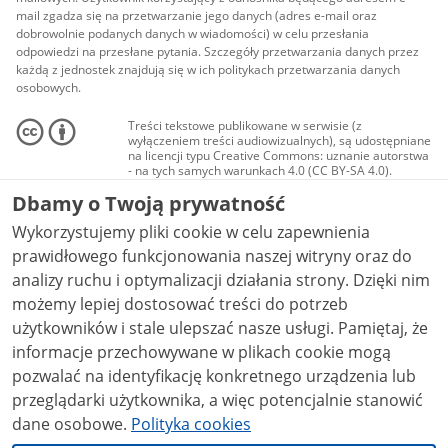
mail zgadza się na przetwarzanie jego danych (adres e-mail oraz
dobrowolnie podanych danych w wiadomości) w celu przesłania
odpowiedzi na przesłane pytania. Szczegóły przetwarzania danych przez
każdą z jednostek znajdują się w ich politykach przetwarzania danych
osobowych.
Treści tekstowe publikowane w serwisie (z
wyłączeniem treści audiowizualnych), są udostępniane
na licencji typu Creative Commons: uznanie autorstwa
- na tych samych warunkach 4.0 (CC BY-SA 4.0).
Materiały audiowizualne, w tym zdjęcia, materiały
Dbamy o Twoją prywatność
audio i wideo, są udostępniane na licencji typu
Creative Commons: uznanie autorstwa użycie
Wykorzystujemy pliki cookie w celu zapewnienia
niekomercyjne - bez utworów zależnych 4.0 (CC BY-
NC-ND 4.0), o ile nie jest to stwierdzone inaczej.
prawidłowego funkcjonowania naszej witryny oraz do
analizy ruchu i optymalizacji działania strony. Dzięki nim
możemy lepiej dostosować treści do potrzeb
użytkowników i stale ulepszać nasze usługi. Pamiętaj, że
informacje przechowywane w plikach cookie mogą
pozwalać na identyfikację konkretnego urządzenia lub
przeglądarki użytkownika, a więc potencjalnie stanowić
dane osobowe.
Polityka cookies