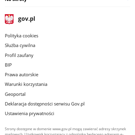
stopka
Strona
gov.pl
gov.pl
główna
gov.pl
Polityka cookies
Służba cywilna
Profil zaufany
BIP
Prawa autorskie
Warunki korzystania
Geoportal
Deklaracja dostępności serwisu Gov.pl
Ustawienia prywatności
Strony dostępne w domenie www.gov.pl mogą zawierać adresy skrzynek
mailowych. Użytkownik korzystający z odnośnika będącego adresem e-