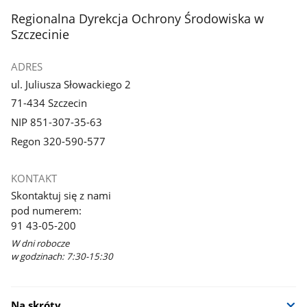
stopka
Regionalna Dyrekcja Ochrony Środowiska w
Szczecinie
ADRES
ul. Juliusza Słowackiego 2
71-434 Szczecin
NIP 851-307-35-63
Regon 320-590-577
KONTAKT
Skontaktuj się z nami
pod numerem:
91 43-05-200
W dni robocze
w godzinach: 7:30-15:30
Na skróty