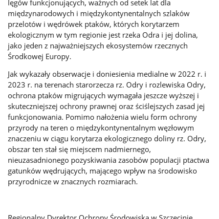
lęgów funkcjonujących, ważnych od setek lat dla
międzynarodowych i międzykontynentalnych szlaków
przelotów i wędrówek ptaków, których korytarzem
ekologicznym w tym regionie jest rzeka Odra i jej dolina,
jako jeden z najważniejszych ekosystemów rzecznych
Środkowej Europy.
Jak wykazały obserwacje i doniesienia medialne w 2022 r. i
2023 r. na terenach starorzecza rz. Odry i rozlewiska Odry,
ochrona ptaków migrujących wymagała jeszcze wyższej i
skuteczniejszej ochrony prawnej oraz ściślejszych zasad jej
funkcjonowania. Pomimo nałożenia wielu form ochrony
przyrody na teren o międzykontynentalnym węzłowym
znaczeniu w ciągu korytarza ekologicznego doliny rz. Odry,
obszar ten stał się miejscem nadmiernego,
nieuzasadnionego pozyskiwania zasobów populacji ptactwa
gatunków wędrujących, mającego wpływ na środowisko
przyrodnicze w znacznych rozmiarach.
Regionalny Dyrektor Ochrony Środowiska w Szczecinie,