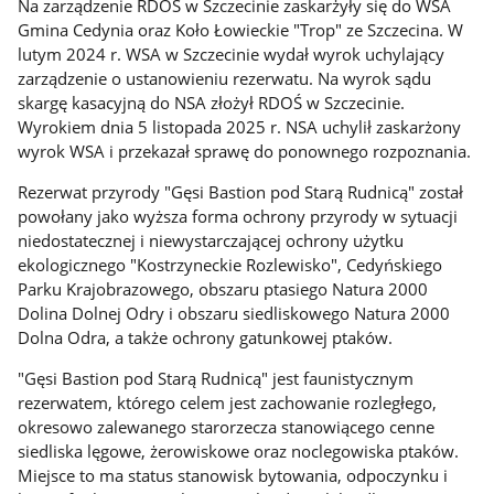
Na zarządzenie RDOŚ w Szczecinie zaskarżyły się do WSA
Gmina Cedynia oraz Koło Łowieckie "Trop" ze Szczecina. W
lutym 2024 r. WSA w Szczecinie wydał wyrok uchylający
zarządzenie o ustanowieniu rezerwatu. Na wyrok sądu
skargę kasacyjną do NSA złożył RDOŚ w Szczecinie.
Wyrokiem dnia 5 listopada 2025 r. NSA uchylił zaskarżony
wyrok WSA i przekazał sprawę do ponownego rozpoznania.
Rezerwat przyrody "Gęsi Bastion pod Starą Rudnicą" został
powołany jako wyższa forma ochrony przyrody w sytuacji
niedostatecznej i niewystarczającej ochrony użytku
ekologicznego "Kostrzyneckie Rozlewisko", Cedyńskiego
Parku Krajobrazowego, obszaru ptasiego Natura 2000
Dolina Dolnej Odry i obszaru siedliskowego Natura 2000
Dolna Odra, a także ochrony gatunkowej ptaków.
"Gęsi Bastion pod Starą Rudnicą" jest faunistycznym
rezerwatem, którego celem jest zachowanie rozległego,
okresowo zalewanego starorzecza stanowiącego cenne
siedliska lęgowe, żerowiskowe oraz noclegowiska ptaków.
Miejsce to ma status stanowisk bytowania, odpoczynku i