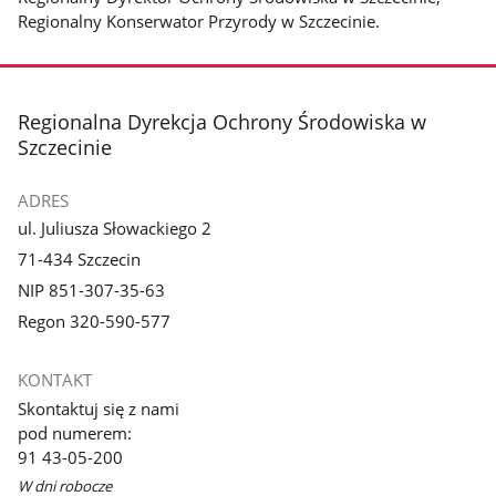
Regionalny Konserwator Przyrody w Szczecinie.
stopka
Regionalna Dyrekcja Ochrony Środowiska w
Szczecinie
ADRES
ul. Juliusza Słowackiego 2
71-434 Szczecin
NIP 851-307-35-63
Regon 320-590-577
KONTAKT
Skontaktuj się z nami
pod numerem:
91 43-05-200
W dni robocze