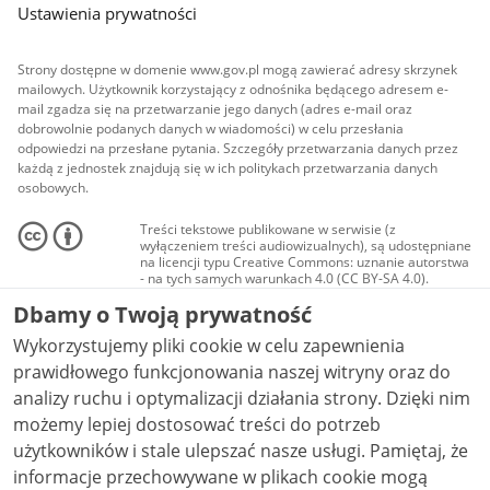
Ustawienia prywatności
Strony dostępne w domenie www.gov.pl mogą zawierać adresy skrzynek
mailowych. Użytkownik korzystający z odnośnika będącego adresem e-
mail zgadza się na przetwarzanie jego danych (adres e-mail oraz
dobrowolnie podanych danych w wiadomości) w celu przesłania
odpowiedzi na przesłane pytania. Szczegóły przetwarzania danych przez
każdą z jednostek znajdują się w ich politykach przetwarzania danych
osobowych.
Treści tekstowe publikowane w serwisie (z
wyłączeniem treści audiowizualnych), są udostępniane
na licencji typu Creative Commons: uznanie autorstwa
- na tych samych warunkach 4.0 (CC BY-SA 4.0).
Materiały audiowizualne, w tym zdjęcia, materiały
Dbamy o Twoją prywatność
audio i wideo, są udostępniane na licencji typu
Creative Commons: uznanie autorstwa użycie
Wykorzystujemy pliki cookie w celu zapewnienia
niekomercyjne - bez utworów zależnych 4.0 (CC BY-
NC-ND 4.0), o ile nie jest to stwierdzone inaczej.
prawidłowego funkcjonowania naszej witryny oraz do
analizy ruchu i optymalizacji działania strony. Dzięki nim
możemy lepiej dostosować treści do potrzeb
użytkowników i stale ulepszać nasze usługi. Pamiętaj, że
informacje przechowywane w plikach cookie mogą