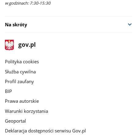
w godzinach: 7:30-15:30
Na skróty
stopka
Strona
gov.pl
gov.pl
główna
gov.pl
Polityka cookies
Służba cywilna
Profil zaufany
BIP
Prawa autorskie
Warunki korzystania
Geoportal
Deklaracja dostępności serwisu Gov.pl