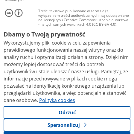
Treści tekstowe publikowane w serwisie (z
wyłączeniem treści audiowizualnych), są udostępniane
na licencji typu Creative Commons: uznanie autorstwa
- na tych samych warunkach 4.0 (CC BY-SA 4.0).
Materiały audiowizualne, w tym zdjęcia, materiały
Dbamy o Twoją prywatność
audio i wideo, są udostępniane na licencji typu
Creative Commons: uznanie autorstwa użycie
Wykorzystujemy pliki cookie w celu zapewnienia
niekomercyjne - bez utworów zależnych 4.0 (CC BY-
NC-ND 4.0), o ile nie jest to stwierdzone inaczej.
prawidłowego funkcjonowania naszej witryny oraz do
analizy ruchu i optymalizacji działania strony. Dzięki nim
możemy lepiej dostosować treści do potrzeb
użytkowników i stale ulepszać nasze usługi. Pamiętaj, że
informacje przechowywane w plikach cookie mogą
pozwalać na identyfikację konkretnego urządzenia lub
przeglądarki użytkownika, a więc potencjalnie stanowić
dane osobowe.
Polityka cookies
Odrzuć
Spersonalizuj