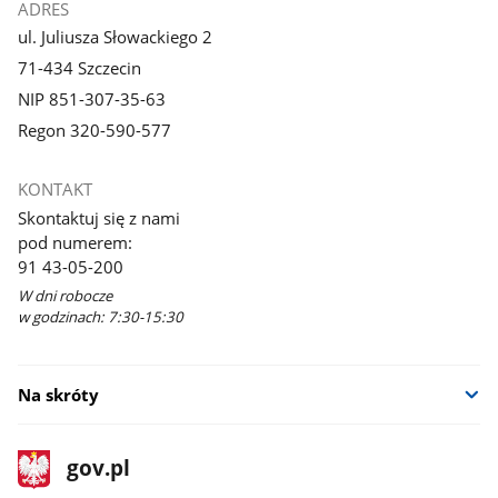
ADRES
ul. Juliusza Słowackiego 2
71-434 Szczecin
NIP 851-307-35-63
Regon 320-590-577
KONTAKT
Skontaktuj się z nami
pod numerem:
91 43-05-200
W dni robocze
w godzinach: 7:30-15:30
Na skróty
stopka
Strona
gov.pl
gov.pl
główna