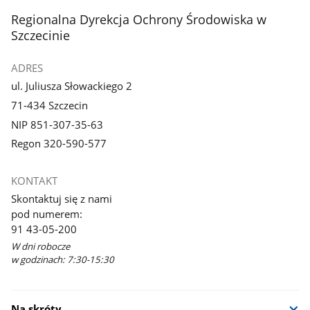
stopka
Regionalna Dyrekcja Ochrony Środowiska w
Szczecinie
ADRES
ul. Juliusza Słowackiego 2
71-434 Szczecin
NIP 851-307-35-63
Regon 320-590-577
KONTAKT
Skontaktuj się z nami
pod numerem:
91 43-05-200
W dni robocze
w godzinach: 7:30-15:30
Na skróty