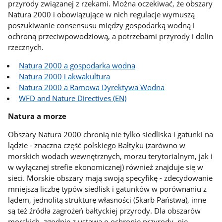
przyrody związanej z rzekami. Można oczekiwać, że obszary
Natura 2000 i obowiązujące w nich regulacje wymuszą
poszukiwanie consensusu między gospodarką wodną i
ochroną przeciwpowodziową, a potrzebami przyrody i dolin
rzecznych.
Natura 2000 a gospodarka wodna
Natura 2000 i akwakultura
Natura 2000 a Ramowa Dyrektywa Wodna
WFD and Nature Directives (EN)
Natura a morze
Obszary Natura 2000 chronią nie tylko siedliska i gatunki na
lądzie - znaczna część polskiego Bałtyku (zarówno w
morskich wodach wewnętrznych, morzu terytorialnym, jak i
w wyłącznej strefie ekonomicznej) również znajduje się w
sieci. Morskie obszary mają swoją specyfikę - zdecydowanie
mniejszą liczbę typów siedlisk i gatunków w porównaniu z
lądem, jednolitą strukturę własności (Skarb Państwa), inne
są też źródła zagrożeń bałtyckiej przyrody. Dla obszarów
morskich, zgodnie z ustawą o ochronie przyrody, nie