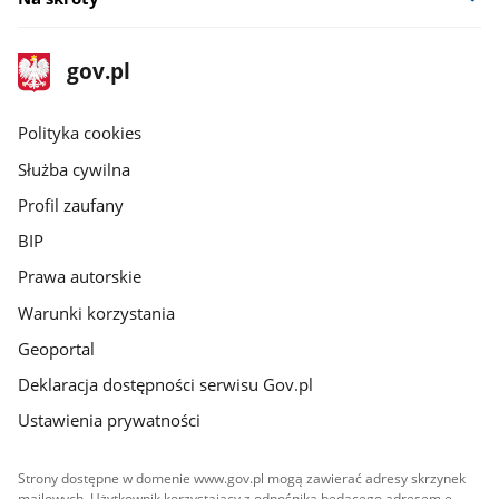
stopka
Strona
gov.pl
gov.pl
główna
gov.pl
Polityka cookies
Służba cywilna
Profil zaufany
BIP
Prawa autorskie
Warunki korzystania
Geoportal
Deklaracja dostępności serwisu Gov.pl
Ustawienia prywatności
Strony dostępne w domenie www.gov.pl mogą zawierać adresy skrzynek
mailowych. Użytkownik korzystający z odnośnika będącego adresem e-