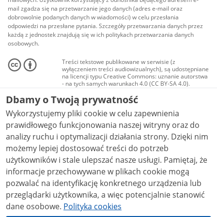
mail zgadza się na przetwarzanie jego danych (adres e-mail oraz
dobrowolnie podanych danych w wiadomości) w celu przesłania
odpowiedzi na przesłane pytania. Szczegóły przetwarzania danych przez
każdą z jednostek znajdują się w ich politykach przetwarzania danych
osobowych.
Treści tekstowe publikowane w serwisie (z
wyłączeniem treści audiowizualnych), są udostępniane
na licencji typu Creative Commons: uznanie autorstwa
- na tych samych warunkach 4.0 (CC BY-SA 4.0).
Materiały audiowizualne, w tym zdjęcia, materiały
Dbamy o Twoją prywatność
audio i wideo, są udostępniane na licencji typu
Creative Commons: uznanie autorstwa użycie
Wykorzystujemy pliki cookie w celu zapewnienia
niekomercyjne - bez utworów zależnych 4.0 (CC BY-
NC-ND 4.0), o ile nie jest to stwierdzone inaczej.
prawidłowego funkcjonowania naszej witryny oraz do
analizy ruchu i optymalizacji działania strony. Dzięki nim
możemy lepiej dostosować treści do potrzeb
użytkowników i stale ulepszać nasze usługi. Pamiętaj, że
informacje przechowywane w plikach cookie mogą
pozwalać na identyfikację konkretnego urządzenia lub
przeglądarki użytkownika, a więc potencjalnie stanowić
dane osobowe.
Polityka cookies