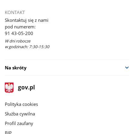
KONTAKT
Skontaktuj się z nami
pod numerem:
91 43-05-200
W dni robocze
w godzinach: 7:30-15:30
Na skróty
stopka
Strona
gov.pl
gov.pl
główna
gov.pl
Polityka cookies
Służba cywilna
Profil zaufany
BIP