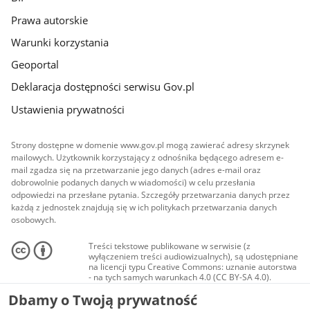
Prawa autorskie
Warunki korzystania
Geoportal
Deklaracja dostępności serwisu Gov.pl
Ustawienia prywatności
Strony dostępne w domenie www.gov.pl mogą zawierać adresy skrzynek
mailowych. Użytkownik korzystający z odnośnika będącego adresem e-
mail zgadza się na przetwarzanie jego danych (adres e-mail oraz
dobrowolnie podanych danych w wiadomości) w celu przesłania
odpowiedzi na przesłane pytania. Szczegóły przetwarzania danych przez
każdą z jednostek znajdują się w ich politykach przetwarzania danych
osobowych.
Treści tekstowe publikowane w serwisie (z
wyłączeniem treści audiowizualnych), są udostępniane
na licencji typu Creative Commons: uznanie autorstwa
- na tych samych warunkach 4.0 (CC BY-SA 4.0).
Materiały audiowizualne, w tym zdjęcia, materiały
Dbamy o Twoją prywatność
audio i wideo, są udostępniane na licencji typu
Creative Commons: uznanie autorstwa użycie