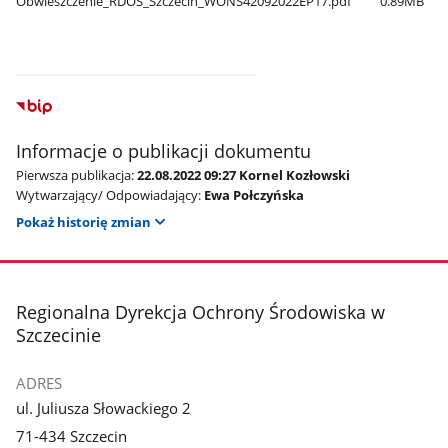
Obwieszczenie​_RDOS​_Szczecin​_WONS42092022EP17.pdf
0.89MB
Informacje o publikacji dokumentu
Pierwsza publikacja:
22.08.2022 09:27 Kornel Kozłowski
Wytwarzający/ Odpowiadający:
Ewa Połczyńska
Pokaż historię zmian
stopka
Regionalna Dyrekcja Ochrony Środowiska w
Szczecinie
ADRES
ul. Juliusza Słowackiego 2
71-434 Szczecin