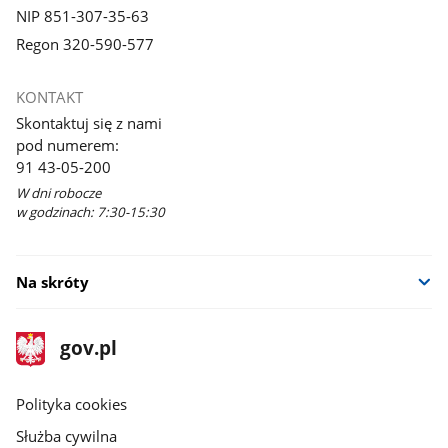
NIP 851-307-35-63
Regon 320-590-577
KONTAKT
Skontaktuj się z nami
pod numerem:
91 43-05-200
W dni robocze
w godzinach: 7:30-15:30
Na skróty
stopka
Strona
gov.pl
gov.pl
główna
gov.pl
Polityka cookies
Służba cywilna