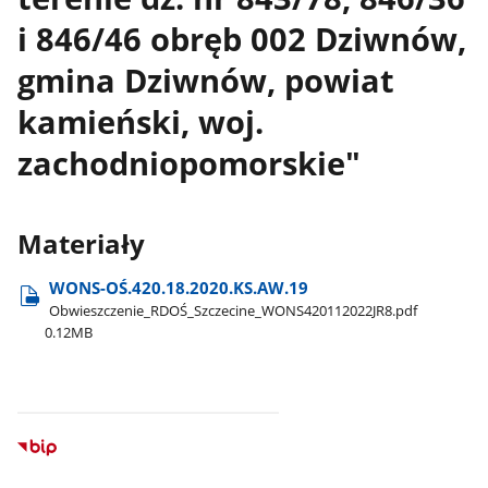
i 846/46 obręb 002 Dziwnów,
gmina Dziwnów, powiat
kamieński, woj.
zachodniopomorskie"
Materiały
WONS-OŚ.420.18.2020.KS.AW.19
Obwieszczenie​_RDOŚ​_Szczecine​_WONS420112022JR8.pdf
0.12MB