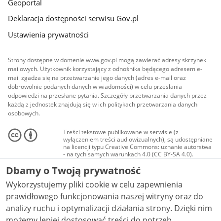
Geoportal
Deklaracja dostępności serwisu Gov.pl
Ustawienia prywatności
Strony dostępne w domenie www.gov.pl mogą zawierać adresy skrzynek
mailowych. Użytkownik korzystający z odnośnika będącego adresem e-
mail zgadza się na przetwarzanie jego danych (adres e-mail oraz
dobrowolnie podanych danych w wiadomości) w celu przesłania
odpowiedzi na przesłane pytania. Szczegóły przetwarzania danych przez
każdą z jednostek znajdują się w ich politykach przetwarzania danych
osobowych.
Treści tekstowe publikowane w serwisie (z
wyłączeniem treści audiowizualnych), są udostępniane
na licencji typu Creative Commons: uznanie autorstwa
- na tych samych warunkach 4.0 (CC BY-SA 4.0).
Materiały audiowizualne, w tym zdjęcia, materiały
Dbamy o Twoją prywatność
audio i wideo, są udostępniane na licencji typu
Creative Commons: uznanie autorstwa użycie
Wykorzystujemy pliki cookie w celu zapewnienia
niekomercyjne - bez utworów zależnych 4.0 (CC BY-
NC-ND 4.0), o ile nie jest to stwierdzone inaczej.
prawidłowego funkcjonowania naszej witryny oraz do
analizy ruchu i optymalizacji działania strony. Dzięki nim
możemy lepiej dostosować treści do potrzeb