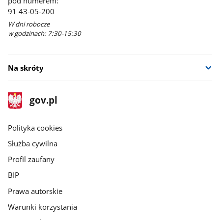
pod numerem:
91 43-05-200
W dni robocze
w godzinach: 7:30-15:30
Na skróty
stopka
Strona
gov.pl
gov.pl
główna
gov.pl
Polityka cookies
Służba cywilna
Profil zaufany
BIP
Prawa autorskie
Warunki korzystania