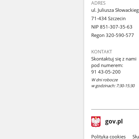
ADRES
ul. Juliusza Słowackie
71-434 Szczecin
NIP 851-307-35-63
Regon 320-590-577
KONTAKT
Skontaktuj się z nami
pod numerem:
91 43-05-200
W dni robocze
w godzinach: 7:30-15:30
stopka
Strona
gov.pl
gov.pl
główna
gov.pl
Polityka cookies
Sł