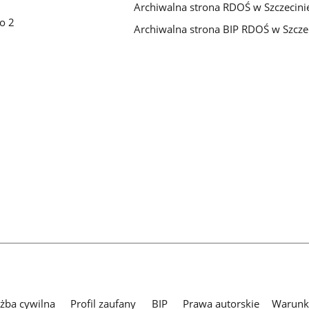
Archiwalna strona RDOŚ w Szczecini
go 2
Archiwalna strona BIP RDOŚ w Szcze
użba cywilna
Profil zaufany
BIP
Prawa autorskie
Warunki