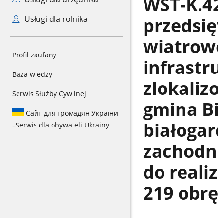
WST-K.42
przedsi
Usługi dla rolnika
wiatrow
Profil zaufany
infrastr
Baza wiedzy
zlokali
Serwis Służby Cywilnej
gmina Bi
Сайт для громадян України
białoga
–
Serwis dla obywateli Ukrainy
zachodn
do realiz
219 obr