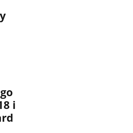
y
ego
18 i
ard