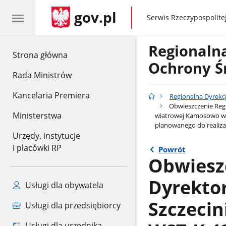
gov.pl
gov.pl
Serwis Rzeczypospolitej
Regionaln
gov.pl
Strona główna
Ochrony Ś
Rada Ministrów
Kancelaria Premiera
Regionalna Dyrekc
Obwieszczenie Regi
Ministerstwa
wiatrowej Kamosowo wra
planowanego do realizac
Urzędy, instytucje
i placówki RP
Powrót
Obwiesz
Dyrekto
Usługi dla obywatela
Szczecin
Usługi dla przedsiębiorcy
Usługi dla urzędnika