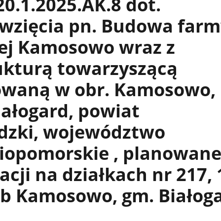
0.1.2025.AK.8 dot.
ęwzięcia pn. Budowa farm
ej Kamosowo wraz z
ukturą towarzyszącą
zowaną w obr. Kamosowo,
ałogard, powiat
rdzki, województwo
iopomorskie , planowan
acji na działkach nr 217, 
ęb Kamosowo, gm. Białog