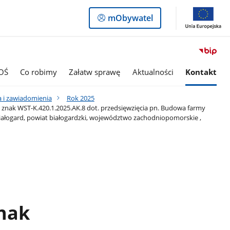
Logowanie
mObywatel
do
panelu
OŚ
Co robimy
Załatw sprawę
Aktualności
Kontakt
 i zawiadomienia
Rok 2025
 znak WST-K.420.1.2025.AK.8 dot. przedsięwzięcia pn. Budowa farmy
ałogard, powiat białogardzki, województwo zachodniopomorskie ,
znak