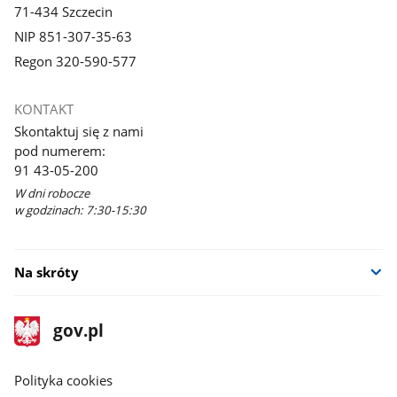
71-434 Szczecin
NIP 851-307-35-63
Regon 320-590-577
KONTAKT
Skontaktuj się z nami
pod numerem:
91 43-05-200
W dni robocze
w godzinach: 7:30-15:30
Na skróty
stopka
Strona
gov.pl
gov.pl
główna
gov.pl
Polityka cookies