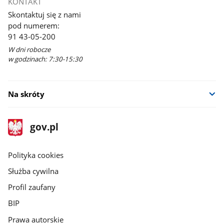
KONTAKT
Skontaktuj się z nami
pod numerem:
91 43-05-200
W dni robocze
w godzinach: 7:30-15:30
Na skróty
stopka
Strona
gov.pl
gov.pl
główna
gov.pl
Polityka cookies
Służba cywilna
Profil zaufany
BIP
Prawa autorskie