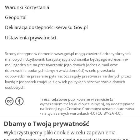
Warunki korzystania
Geoportal
Deklaracja dostępności serwisu Gov.pl
Ustawienia prywatności
Strony dostępne w domenie www.gov.pl mogą zawierać adresy skrzynek
mailowych. Użytkownik korzystający z odnośnika będącego adresem e-
mail zgadza się na przetwarzanie jego danych (adres e-mail oraz
dobrowolnie podanych danych w wiadomości) w celu przesłania
odpowiedzi na przesłane pytania. Szczegóły przetwarzania danych przez
każdą z jednostek znajdują się w ich politykach przetwarzania danych
osobowych.
Treści tekstowe publikowane w serwisie (z
wyłączeniem treści audiowizualnych), są udostępniane
na licencji typu Creative Commons: uznanie autorstwa
- na tych samych warunkach 4.0 (CC BY-SA 4.0).
Materiały audiowizualne, w tym zdjęcia, materiały
Dbamy o Twoją prywatność
audio i wideo, są udostępniane na licencji typu
Creative Commons: uznanie autorstwa użycie
Wykorzystujemy pliki cookie w celu zapewnienia
niekomercyjne - bez utworów zależnych 4.0 (CC BY-
NC-ND 4.0), o ile nie jest to stwierdzone inaczej.