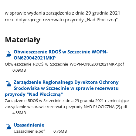
w sprawie wydania zarządzenia z dnia 29 grudnia 2021
roku dotyczącego rezerwatu przyrody „Nad Płociczną”
Materiały
Obwieszczenie RDOŚ w Szczecinie WOPN-
ON620042021MKP
Obwieszczenie​_RDOŚ​_w​_Szczecinie​_WOPN-ON620042021MKP.pdf
0.09MB
Zarządzenie Regionalnego Dyrektora Ochrony
Środowiska w Szczecinie w sprawie rezerwatu
przyrody "Nad Płociczną"
Zarządzenie-RDOŚ-w-Szczecinie-z-dnia-29-grudnia-2021-r-zmieniające-
zarządzenie-w-sprawie-rezerwatu-przyrody-NAD-PŁOCICZNĄ-(2).pdf
4.55MB
Uzasadnienie
Uzasadnienie.pdf
0.76MB