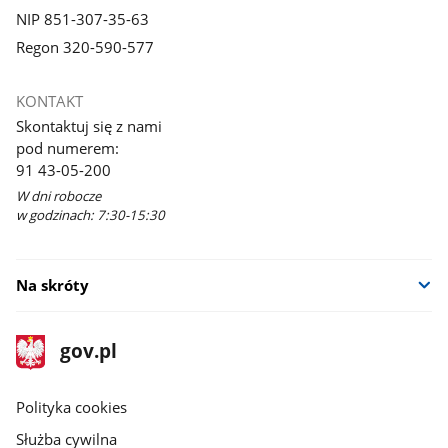
NIP 851-307-35-63
Regon 320-590-577
KONTAKT
Skontaktuj się z nami
pod numerem:
91 43-05-200
W dni robocze
w godzinach: 7:30-15:30
Na skróty
stopka
Strona
gov.pl
gov.pl
główna
gov.pl
Polityka cookies
Służba cywilna