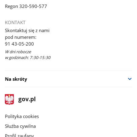
Regon 320-590-577
KONTAKT
Skontaktuj się z nami
pod numerem:
91 43-05-200
W dni robocze
w godzinach: 7:30-15:30
Na skróty
stopka
Strona
gov.pl
gov.pl
główna
gov.pl
Polityka cookies
Służba cywilna
Profil zaufany