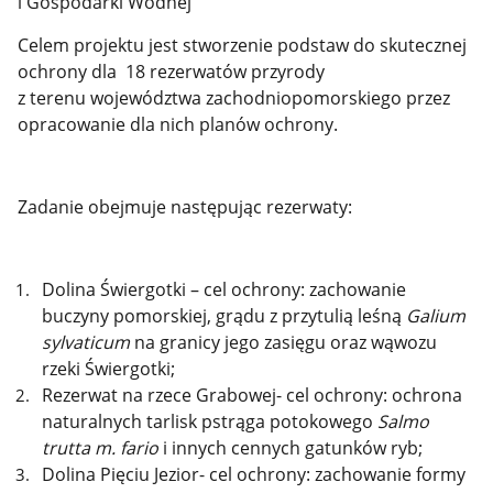
i Gospodarki Wodnej
Celem projektu jest stworzenie podstaw do skutecznej
ochrony dla 18 rezerwatów przyrody
z terenu województwa zachodniopomorskiego przez
opracowanie dla nich planów ochrony.
Zadanie obejmuje następując rezerwaty:
Dolina Świergotki – cel ochrony: zachowanie
buczyny pomorskiej, grądu z przytulią leśną
Galium
sylvaticum
na granicy jego zasięgu oraz wąwozu
rzeki Świergotki;
Rezerwat na rzece Grabowej- cel ochrony: ochrona
naturalnych tarlisk pstrąga potokowego
Salmo
trutta m. fario
i innych cennych gatunków ryb;
Dolina Pięciu Jezior- cel ochrony: zachowanie formy