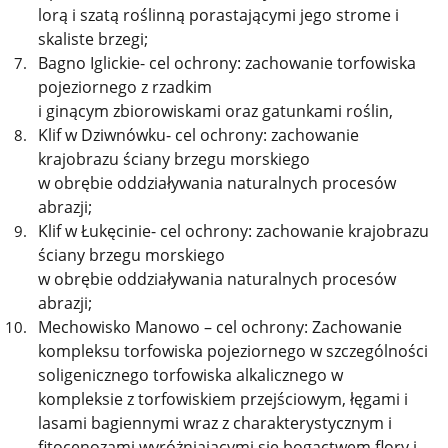
lorą i szatą roślinną porastającymi jego strome i
skaliste brzegi;
Bagno Iglickie- cel ochrony: zachowanie torfowiska
pojeziornego z rzadkim
i ginącym zbiorowiskami oraz gatunkami roślin,
Klif w Dziwnówku- cel ochrony: zachowanie
krajobrazu ściany brzegu morskiego
w obrębie oddziaływania naturalnych procesów
abrazji;
Klif w Łukęcinie- cel ochrony: zachowanie krajobrazu
ściany brzegu morskiego
w obrębie oddziaływania naturalnych procesów
abrazji;
Mechowisko Manowo – cel ochrony: Zachowanie
kompleksu torfowiska pojeziornego w szczególności
soligenicznego torfowiska alkalicznego w
kompleksie z torfowiskiem przejściowym, łęgami i
lasami bagiennymi wraz z charakterystycznym i
fitocenozami wyróżniającymi się bogactwem flory i