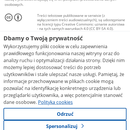
osobowych.
Treści tekstowe publikowane w serwisie (z
wyłączeniem treści audiowizualnych), są udostępniane
na licencji typu Creative Commons: uznanie autorstwa
- na tych samych warunkach 4.0 (CC BY-SA 4.0).
Materiały audiowizualne, w tym zdjęcia, materiały
Dbamy o Twoją prywatność
audio i wideo, są udostępniane na licencji typu
Creative Commons: uznanie autorstwa użycie
Wykorzystujemy pliki cookie w celu zapewnienia
niekomercyjne - bez utworów zależnych 4.0 (CC BY-
NC-ND 4.0), o ile nie jest to stwierdzone inaczej.
prawidłowego funkcjonowania naszej witryny oraz do
analizy ruchu i optymalizacji działania strony. Dzięki nim
możemy lepiej dostosować treści do potrzeb
użytkowników i stale ulepszać nasze usługi. Pamiętaj, że
informacje przechowywane w plikach cookie mogą
pozwalać na identyfikację konkretnego urządzenia lub
przeglądarki użytkownika, a więc potencjalnie stanowić
dane osobowe.
Polityka cookies
Odrzuć
Spersonalizuj