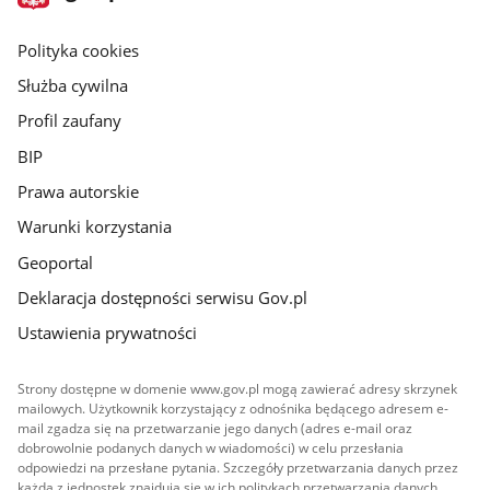
gov.pl
główna
gov.pl
Polityka cookies
Służba cywilna
Profil zaufany
BIP
Prawa autorskie
Warunki korzystania
Geoportal
Deklaracja dostępności serwisu Gov.pl
Ustawienia prywatności
Strony dostępne w domenie www.gov.pl mogą zawierać adresy skrzynek
mailowych. Użytkownik korzystający z odnośnika będącego adresem e-
mail zgadza się na przetwarzanie jego danych (adres e-mail oraz
dobrowolnie podanych danych w wiadomości) w celu przesłania
odpowiedzi na przesłane pytania. Szczegóły przetwarzania danych przez
każdą z jednostek znajdują się w ich politykach przetwarzania danych