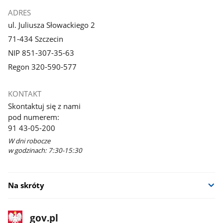
ADRES
ul. Juliusza Słowackiego 2
71-434 Szczecin
NIP 851-307-35-63
Regon 320-590-577
KONTAKT
Skontaktuj się z nami
pod numerem:
91 43-05-200
W dni robocze
w godzinach: 7:30-15:30
Na skróty
stopka
Strona
gov.pl