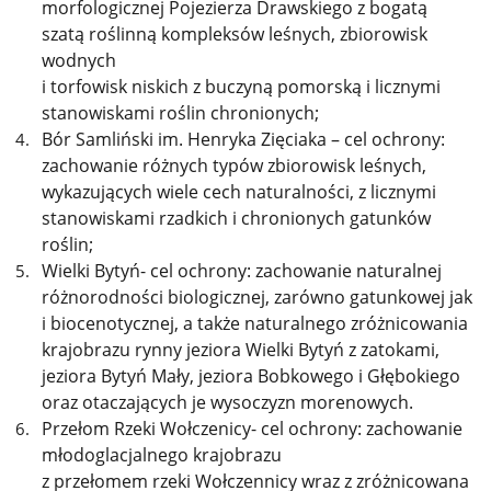
morfologicznej Pojezierza Drawskiego z bogatą
szatą roślinną kompleksów leśnych, zbiorowisk
wodnych
i torfowisk niskich z buczyną pomorską i licznymi
stanowiskami roślin chronionych;
Bór Samliński im. Henryka Zięciaka – cel ochrony:
zachowanie różnych typów zbiorowisk leśnych,
wykazujących wiele cech naturalności, z licznymi
stanowiskami rzadkich i chronionych gatunków
roślin;
Wielki Bytyń- cel ochrony: zachowanie naturalnej
różnorodności biologicznej, zarówno gatunkowej jak
i biocenotycznej, a także naturalnego zróżnicowania
krajobrazu rynny jeziora Wielki Bytyń z zatokami,
jeziora Bytyń Mały, jeziora Bobkowego i Głębokiego
oraz otaczających je wysoczyzn morenowych.
Przełom Rzeki Wołczenicy- cel ochrony: zachowanie
młodoglacjalnego krajobrazu
z przełomem rzeki Wołczennicy wraz z zróżnicowana