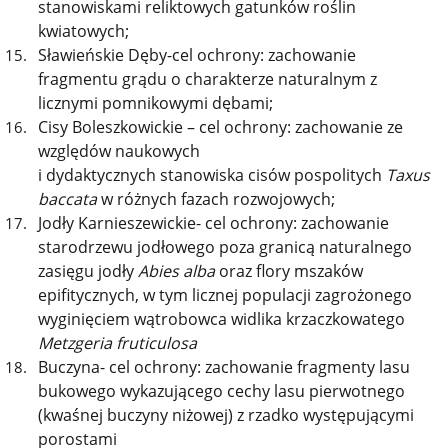
stanowiskami reliktowych gatunków roślin
kwiatowych;
Sławieńskie Dęby-cel ochrony: zachowanie
fragmentu grądu o charakterze naturalnym z
licznymi pomnikowymi dębami;
Cisy Boleszkowickie – cel ochrony: zachowanie ze
względów naukowych
i dydaktycznych stanowiska cisów pospolitych
Taxus
baccata
w różnych fazach rozwojowych;
Jodły Karnieszewickie- cel ochrony: zachowanie
starodrzewu jodłowego poza granicą naturalnego
zasięgu jodły
Abies alba
oraz flory mszaków
epifitycznych, w tym licznej populacji zagrożonego
wyginięciem wątrobowca widlika krzaczkowatego
Metzgeria fruticulosa
Buczyna- cel ochrony: zachowanie fragmenty lasu
bukowego wykazującego cechy lasu pierwotnego
(kwaśnej buczyny niżowej) z rzadko występującymi
porostami