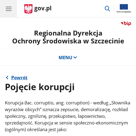
gov.pl
przejdź
do
wyszukiwar
Regionalna Dyrekcja
Ochrony Środowiska w Szczecinie
MENU
Powrót
Pojęcie korupcji
Korupcja (łac. corruptio, ang. corruption) - według „Słownika
wyrazów obcych” oznacza zepsucie, demoralizację, rozkład
społeczny, zgniliznę, przekupstwo, łapownictwo,
sprzedajność. Korupcja w sensie społeczno-ekonomicznym
(ogólnym) określana jest jako: