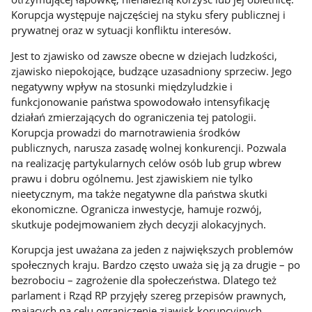
Korupcja występuje najczęściej na styku sfery publicznej i
prywatnej oraz w sytuacji konfliktu interesów.
Jest to zjawisko od zawsze obecne w dziejach ludzkości,
zjawisko niepokojące, budzące uzasadniony sprzeciw. Jego
negatywny wpływ na stosunki międzyludzkie i
funkcjonowanie państwa spowodowało intensyfikację
działań zmierzających do ograniczenia tej patologii.
Korupcja prowadzi do marnotrawienia środ­ków
publicznych, narusza zasadę wolnej konkurencji. Pozwala
na realizację partykularnych celów osób lub grup wbrew
prawu i dobru ogólnemu. Jest zjawiskiem nie tylko
nieetycznym, ma tak­że negatywne dla państwa skutki
ekonomiczne. Ogranicza inwestycje, hamuje rozwój,
skutkuje podejmowaniem złych decyzji alokacyjnych.
Korupcja jest uważana za jeden z największych problemów
społecznych kraju. Bardzo często uważa się ją za drugie – po
bezrobociu – zagrożenie dla społeczeństwa. Dlatego też
parlament i Rząd RP przyjęły szereg przepisów prawnych,
mających na celu ograniczenie zjawisk korupcyjnych.