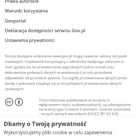
Prawa autorskie
Warunki korzystania
Geoportal
Deklaracja dostępności serwisu Gov.pl
Ustawienia prywatności
Strony dostępne w domenie www.gov.pl mogą zawierać adresy skrzynek
mailowych. Użytkownik korzystający z odnośnika będącego adresem e-
mail zgadza się na przetwarzanie jego danych (adres e-mail oraz
dobrowolnie podanych danych w wiadomości) w celu przesłania
odpowiedzi na przesłane pytania. Szczegóły przetwarzania danych przez
każdą z jednostek znajdują się w ich politykach przetwarzania danych
osobowych.
Treści tekstowe publikowane w serwisie (z
wyłączeniem treści audiowizualnych), są udostępniane
na licencji typu Creative Commons: uznanie autorstwa
- na tych samych warunkach 4.0 (CC BY-SA 4.0).
Materiały audiowizualne, w tym zdjęcia, materiały
Dbamy o Twoją prywatność
audio i wideo, są udostępniane na licencji typu
Creative Commons: uznanie autorstwa użycie
Wykorzystujemy pliki cookie w celu zapewnienia
niekomercyjne - bez utworów zależnych 4.0 (CC BY-