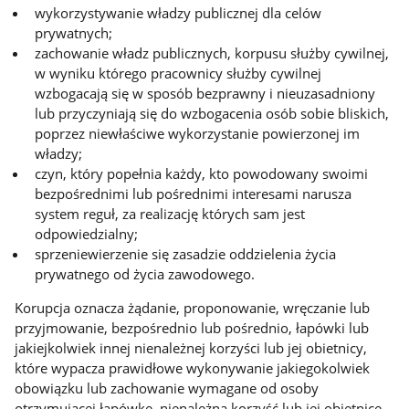
wykorzystywanie władzy publicznej dla celów
prywatnych;
zachowanie władz publicznych, korpusu służby cywilnej,
w wyniku którego pracownicy służby cywilnej
wzbogacają się w sposób bezprawny i nieuzasadniony
lub przyczyniają się do wzbogacenia osób sobie bliskich,
poprzez niewłaściwe wykorzystanie powierzonej im
władzy;
czyn, który popełnia każdy, kto powodowany swoimi
bezpośrednimi lub pośrednimi interesami narusza
system reguł, za realizację których sam jest
odpowiedzialny;
sprzeniewierzenie się zasadzie oddzielenia życia
prywatnego od życia zawodowego.
Korupcja oznacza żądanie, proponowanie, wręczanie lub
przyjmowanie, bezpośrednio lub pośrednio, łapówki lub
jakiejkolwiek innej nienależnej korzyści lub jej obietnicy,
które wypacza prawidłowe wykonywanie jakiegokolwiek
obowiązku lub zachowanie wymagane od osoby
otrzymującej łapówkę, nienależną korzyść lub jej obietnicę.