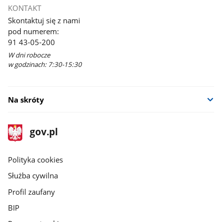
KONTAKT
Skontaktuj się z nami
pod numerem:
91 43-05-200
W dni robocze
w godzinach: 7:30-15:30
Na skróty
stopka
Strona
gov.pl
gov.pl
główna
gov.pl
Polityka cookies
Służba cywilna
Profil zaufany
BIP