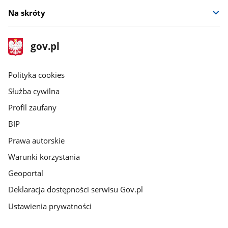
Na skróty
stopka
Strona
gov.pl
gov.pl
główna
gov.pl
Polityka cookies
Służba cywilna
Profil zaufany
BIP
Prawa autorskie
Warunki korzystania
Geoportal
Deklaracja dostępności serwisu Gov.pl
Ustawienia prywatności