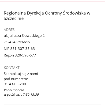
stopka
Regionalna Dyrekcja Ochrony Środowiska w
Szczecinie
ADRES
ul. Juliusza Słowackiego 2
71-434 Szczecin
NIP 851-307-35-63
Regon 320-590-577
KONTAKT
Skontaktuj się z nami
pod numerem:
91 43-05-200
W dni robocze
w godzinach: 7:30-15:30