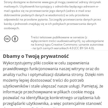
Strony dostępne w domenie www.gov.pl mogą zawierać adresy skrzynek
mailowych. Użytkownik korzystający z odnośnika będącego adresem e-
mail zgadza się na przetwarzanie jego danych (adres e-mail oraz
dobrowolnie podanych danych w wiadomości) w celu przesłania
odpowiedzi na przesłane pytania. Szczegóły przetwarzania danych przez
każdą z jednostek znajdują się w ich politykach przetwarzania danych
osobowych.
Treści tekstowe publikowane w serwisie (z
wyłączeniem treści audiowizualnych), są udostępniane
na licencji typu Creative Commons: uznanie autorstwa
- na tych samych warunkach 4.0 (CC BY-SA 4.0).
Materiały audiowizualne, w tym zdjęcia, materiały
Dbamy o Twoją prywatność
audio i wideo, są udostępniane na licencji typu
Creative Commons: uznanie autorstwa użycie
Wykorzystujemy pliki cookie w celu zapewnienia
niekomercyjne - bez utworów zależnych 4.0 (CC BY-
NC-ND 4.0), o ile nie jest to stwierdzone inaczej.
prawidłowego funkcjonowania naszej witryny oraz do
analizy ruchu i optymalizacji działania strony. Dzięki nim
możemy lepiej dostosować treści do potrzeb
użytkowników i stale ulepszać nasze usługi. Pamiętaj, że
informacje przechowywane w plikach cookie mogą
pozwalać na identyfikację konkretnego urządzenia lub
przeglądarki użytkownika, a więc potencjalnie stanowić