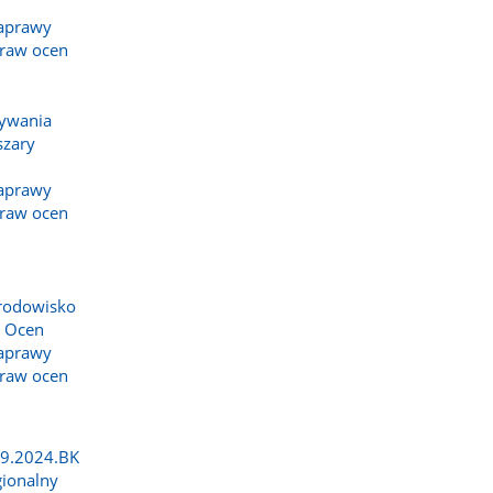
Naprawy
praw ocen
ływania
szary
Naprawy
praw ocen
środowisko
e Ocen
Naprawy
praw ocen
19.2024.BK
gionalny