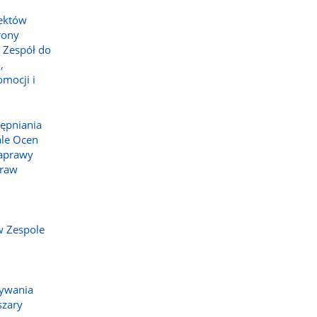
jektów
rony
 Zespół do
,
mocji i
tępniania
ale Ocen
Naprawy
praw
w Zespole
i
ływania
szary