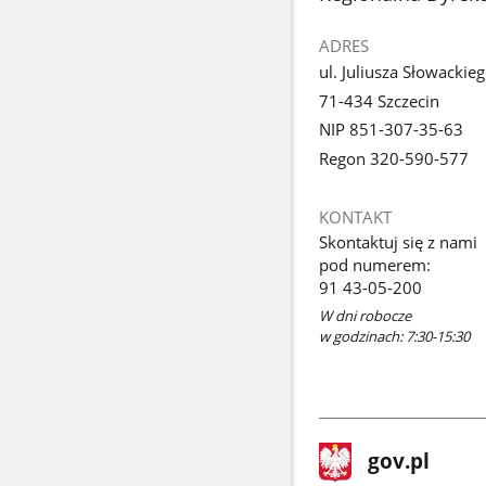
ADRES
ul. Juliusza Słowackie
71-434 Szczecin
NIP 851-307-35-63
Regon 320-590-577
KONTAKT
Skontaktuj się z nami
pod numerem:
91 43-05-200
W dni robocze
w godzinach: 7:30-15:30
stopka
Strona
gov.pl
gov.pl