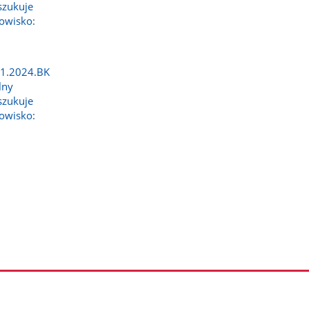
szukuje
owisko:
21.2024.BK
lny
szukuje
owisko: