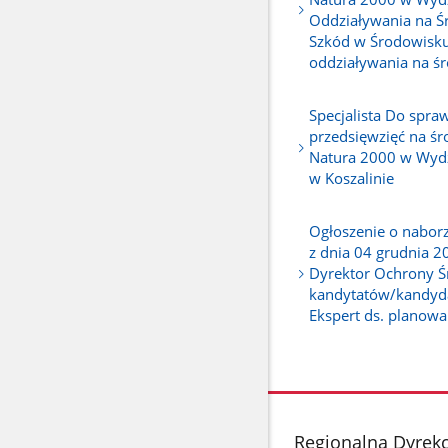
Oddziaływania na Ś
Szkód w Środowisku
oddziaływania na ś
Specjalista Do spra
przedsięwzięć na śr
Natura 2000 w Wyd
w Koszalinie
Ogłoszenie o nabor
z dnia 04 grudnia 2
Dyrektor Ochrony Ś
kandytatów/kandyda
Ekspert ds. planowa
stopka
Regionalna Dyrekc