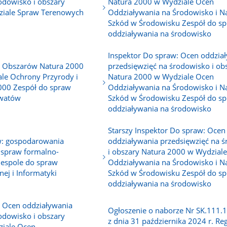
odowisko i obszary
Natura 2000 w Wydziale Ocen
ziale Spraw Terenowych
Oddziaływania na Środowisko i 
Szkód w Środowisku Zespół do s
oddziaływania na środowisko
Inspektor Do spraw: Ocen oddzia
: Obszarów Natura 2000
przedsięwzięć na środowisko i ob
ale Ochrony Przyrody i
Natura 2000 w Wydziale Ocen
000 Zespół do spraw
Oddziaływania na Środowisko i 
rwatów
Szkód w Środowisku Zespół do s
oddziaływania na środowisko
Starszy Inspektor Do spraw: Ocen
aw: gospodarowania
oddziaływania przedsięwzięć na 
 spraw formalno-
i obszary Natura 2000 w Wydzial
Zespole do spraw
Oddziaływania na Środowisko i 
nej i Informatyki
Szkód w Środowisku Zespół do s
oddziaływania na środowisko
: Ocen oddziaływania
Ogłoszenie o naborze Nr SK.111.
odowisko i obszary
z dnia 31 października 2024 r. Re
ziale Ocen