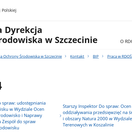
 Polskiej
a Dyrekcja
rodowiska w Szczecinie
O RD
ja Ochrony Środowiska w Szczecinie
Kontakt
BIP
Praca w RDOŚ 
4
o spraw: udostępniania
Starszy Inspektor Do spraw: Ocen
wisku w Wydziale Ocen
oddziaływania przedsięwzięć na 
rodowisko i Naprawy
i obszary Natura 2000 w Wydzial
 Zespół do spraw
Terenowych w Koszalinie
rodowisku