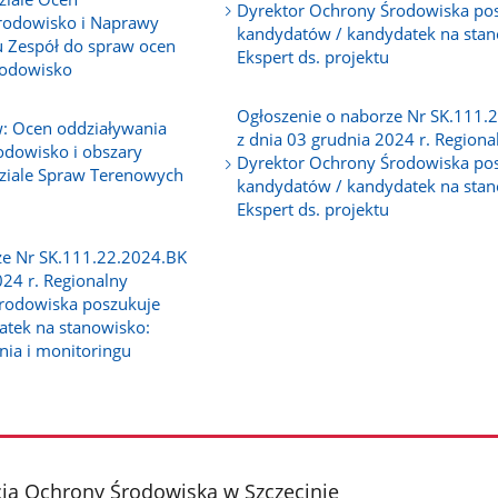
Dyrektor Ochrony Środowiska po
rodowisko i Naprawy
kandydatów / kandydatek na stan
 Zespół do spraw ocen
Ekspert ds. projektu
rodowisko
Ogłoszenie o naborze Nr SK.111.
w: Ocen oddziaływania
z dnia 03 grudnia 2024 r. Regiona
odowisko i obszary
Dyrektor Ochrony Środowiska po
ziale Spraw Terenowych
kandydatów / kandydatek na stan
Ekspert ds. projektu
ze Nr SK.111.22.2024.BK
024 r. Regionalny
rodowiska poszukuje
tek na stanowisko:
nia i monitoringu
ja Ochrony Środowiska w Szczecinie