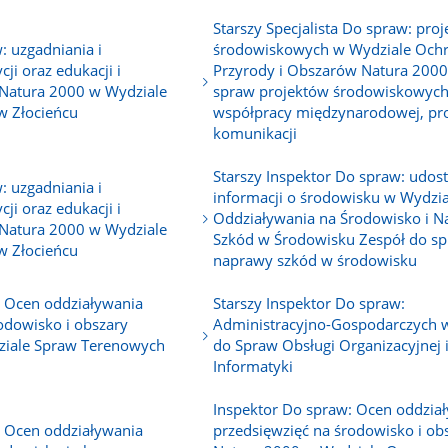
Starszy Specjalista Do spraw: pro
: uzgadniania i
środowiskowych w Wydziale Och
ji oraz edukacji i
Przyrody i Obszarów Natura 2000
Natura 2000 w Wydziale
spraw projektów środowiskowych
w Złocieńcu
współpracy międzynarodowej, pro
komunikacji
Starszy Inspektor Do spraw: udos
: uzgadniania i
informacji o środowisku w Wydzi
ji oraz edukacji i
Oddziaływania na Środowisko i 
Natura 2000 w Wydziale
Szkód w Środowisku Zespół do s
w Złocieńcu
naprawy szkód w środowisku
: Ocen oddziaływania
Starszy Inspektor Do spraw:
odowisko i obszary
Administracyjno-Gospodarczych 
ziale Spraw Terenowych
do Spraw Obsługi Organizacyjnej 
Informatyki
Inspektor Do spraw: Ocen oddzia
: Ocen oddziaływania
przedsięwzięć na środowisko i ob