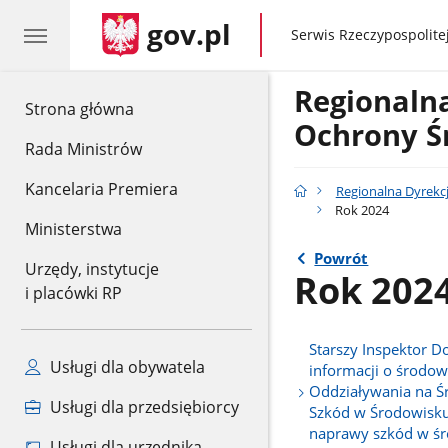
gov.pl
gov.pl
Serwis Rzeczypospolitej
Regionaln
gov.pl
Strona główna
Ochrony Ś
Rada Ministrów
Kancelaria Premiera
Regionalna Dyrekc
Rok 2024
Ministerstwa
Powrót
Urzędy, instytucje
Rok 202
i placówki RP
Starszy Inspektor D
Usługi dla obywatela
informacji o środo
Oddziaływania na Ś
Usługi dla przedsiębiorcy
Szkód w Środowisku
naprawy szkód w ś
Usługi dla urzędnika