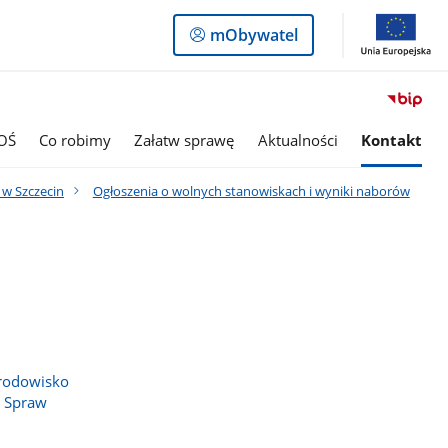
Logowanie
mObywatel
do
panelu
OŚ
Co robimy
Załatw sprawę
Aktualności
Kontakt
w Szczecin
Ogłoszenia o wolnych stanowiskach i wyniki naborów
środowisko
e Spraw