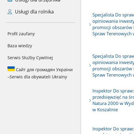
Usługi dla rolnika
Specjalista Do spraw
opiniowania inwestyc
promocji obszarów 
Spraw Terenowych 
Profil zaufany
Baza wiedzy
Specjalista Do spraw
Serwis Służby Cywilnej
opiniowania inwestyc
promocji obszarów 
Сайт для громадян України
Spraw Terenowych 
–
Serwis dla obywateli Ukrainy
Inspektor Do spraw
przedsięwzięć na śr
Natura 2000 w Wyd
w Koszalinie
Inspektor Do spraw