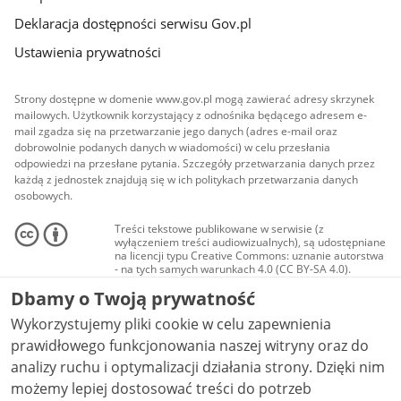
Deklaracja dostępności serwisu Gov.pl
Ustawienia prywatności
Strony dostępne w domenie www.gov.pl mogą zawierać adresy skrzynek
mailowych. Użytkownik korzystający z odnośnika będącego adresem e-
mail zgadza się na przetwarzanie jego danych (adres e-mail oraz
dobrowolnie podanych danych w wiadomości) w celu przesłania
odpowiedzi na przesłane pytania. Szczegóły przetwarzania danych przez
każdą z jednostek znajdują się w ich politykach przetwarzania danych
osobowych.
Treści tekstowe publikowane w serwisie (z
wyłączeniem treści audiowizualnych), są udostępniane
na licencji typu Creative Commons: uznanie autorstwa
- na tych samych warunkach 4.0 (CC BY-SA 4.0).
Materiały audiowizualne, w tym zdjęcia, materiały
Dbamy o Twoją prywatność
audio i wideo, są udostępniane na licencji typu
Creative Commons: uznanie autorstwa użycie
Wykorzystujemy pliki cookie w celu zapewnienia
niekomercyjne - bez utworów zależnych 4.0 (CC BY-
NC-ND 4.0), o ile nie jest to stwierdzone inaczej.
prawidłowego funkcjonowania naszej witryny oraz do
analizy ruchu i optymalizacji działania strony. Dzięki nim
możemy lepiej dostosować treści do potrzeb