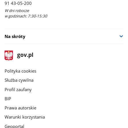
91 43-05-200
W dni robocze
w godzinach: 7:30-15:30
Na skróty
stopka
Strona
gov.pl
gov.pl
główna
gov.pl
Polityka cookies
Służba cywilna
Profil zaufany
BIP
Prawa autorskie
Warunki korzystania
Geoportal