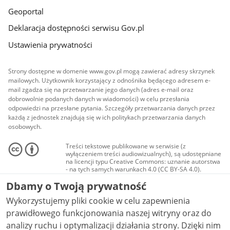
Geoportal
Deklaracja dostępności serwisu Gov.pl
Ustawienia prywatności
Strony dostępne w domenie www.gov.pl mogą zawierać adresy skrzynek
mailowych. Użytkownik korzystający z odnośnika będącego adresem e-
mail zgadza się na przetwarzanie jego danych (adres e-mail oraz
dobrowolnie podanych danych w wiadomości) w celu przesłania
odpowiedzi na przesłane pytania. Szczegóły przetwarzania danych przez
każdą z jednostek znajdują się w ich politykach przetwarzania danych
osobowych.
Treści tekstowe publikowane w serwisie (z
wyłączeniem treści audiowizualnych), są udostępniane
na licencji typu Creative Commons: uznanie autorstwa
- na tych samych warunkach 4.0 (CC BY-SA 4.0).
Materiały audiowizualne, w tym zdjęcia, materiały
Dbamy o Twoją prywatność
audio i wideo, są udostępniane na licencji typu
Creative Commons: uznanie autorstwa użycie
Wykorzystujemy pliki cookie w celu zapewnienia
niekomercyjne - bez utworów zależnych 4.0 (CC BY-
NC-ND 4.0), o ile nie jest to stwierdzone inaczej.
prawidłowego funkcjonowania naszej witryny oraz do
analizy ruchu i optymalizacji działania strony. Dzięki nim