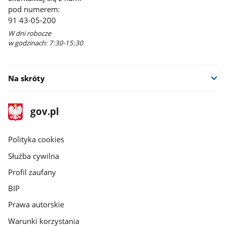
pod numerem:
91 43-05-200
W dni robocze
w godzinach: 7:30-15:30
Na skróty
stopka
Strona
gov.pl
gov.pl
główna
gov.pl
Polityka cookies
Służba cywilna
Profil zaufany
BIP
Prawa autorskie
Warunki korzystania