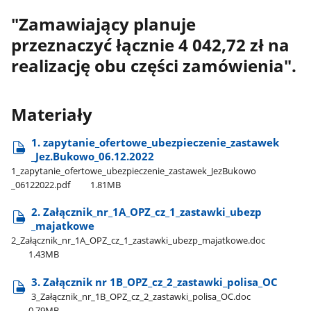
"Zamawiający planuje
przeznaczyć łącznie 4 042,72 zł na
realizację obu części zamówienia".
Materiały
1. zapytanie​_ofertowe​_ubezpieczenie​_zastawek​
_Jez.Bukowo​_06.12.2022
1​_zapytanie​_ofertowe​_ubezpieczenie​_zastawek​_JezBukowo​
_06122022.pdf
1.81MB
2. Załącznik​_nr​_1A​_OPZ​_cz​_1​_zastawki​_ubezp​
_majatkowe
2​_Załącznik​_nr​_1A​_OPZ​_cz​_1​_zastawki​_ubezp​_majatkowe.doc
1.43MB
3. Załącznik nr 1B​_OPZ​_cz​_2​_zastawki​_polisa​_OC
3​_Załącznik​_nr​_1B​_OPZ​_cz​_2​_zastawki​_polisa​_OC.doc
0.79MB