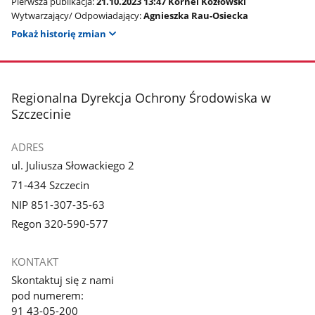
Pierwsza publikacja:
21.10.2023 13:47 Kornel Kozłowski
Wytwarzający/ Odpowiadający:
Agnieszka Rau-Osiecka
Pokaż historię zmian
stopka
Regionalna Dyrekcja Ochrony Środowiska w
Szczecinie
ADRES
ul. Juliusza Słowackiego 2
71-434 Szczecin
NIP 851-307-35-63
Regon 320-590-577
KONTAKT
Skontaktuj się z nami
pod numerem:
91 43-05-200