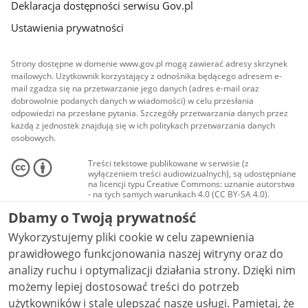
Deklaracja dostępności serwisu Gov.pl
Ustawienia prywatności
Strony dostępne w domenie www.gov.pl mogą zawierać adresy skrzynek
mailowych. Użytkownik korzystający z odnośnika będącego adresem e-
mail zgadza się na przetwarzanie jego danych (adres e-mail oraz
dobrowolnie podanych danych w wiadomości) w celu przesłania
odpowiedzi na przesłane pytania. Szczegóły przetwarzania danych przez
każdą z jednostek znajdują się w ich politykach przetwarzania danych
osobowych.
Treści tekstowe publikowane w serwisie (z
wyłączeniem treści audiowizualnych), są udostępniane
na licencji typu Creative Commons: uznanie autorstwa
- na tych samych warunkach 4.0 (CC BY-SA 4.0).
Materiały audiowizualne, w tym zdjęcia, materiały
Dbamy o Twoją prywatność
audio i wideo, są udostępniane na licencji typu
Creative Commons: uznanie autorstwa użycie
Wykorzystujemy pliki cookie w celu zapewnienia
niekomercyjne - bez utworów zależnych 4.0 (CC BY-
NC-ND 4.0), o ile nie jest to stwierdzone inaczej.
prawidłowego funkcjonowania naszej witryny oraz do
analizy ruchu i optymalizacji działania strony. Dzięki nim
możemy lepiej dostosować treści do potrzeb
użytkowników i stale ulepszać nasze usługi. Pamiętaj, że