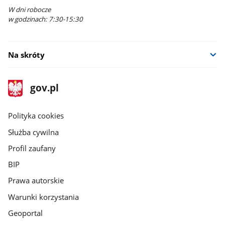
W dni robocze
w godzinach: 7:30-15:30
Na skróty
stopka
Strona
gov.pl
gov.pl
główna
gov.pl
Polityka cookies
Służba cywilna
Profil zaufany
BIP
Prawa autorskie
Warunki korzystania
Geoportal