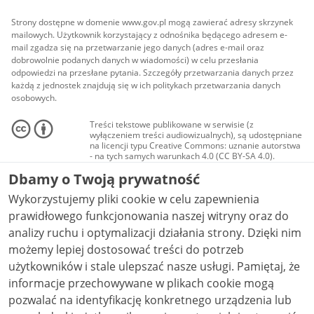
Strony dostępne w domenie www.gov.pl mogą zawierać adresy skrzynek
mailowych. Użytkownik korzystający z odnośnika będącego adresem e-
mail zgadza się na przetwarzanie jego danych (adres e-mail oraz
dobrowolnie podanych danych w wiadomości) w celu przesłania
odpowiedzi na przesłane pytania. Szczegóły przetwarzania danych przez
każdą z jednostek znajdują się w ich politykach przetwarzania danych
osobowych.
Treści tekstowe publikowane w serwisie (z
wyłączeniem treści audiowizualnych), są udostępniane
na licencji typu Creative Commons: uznanie autorstwa
- na tych samych warunkach 4.0 (CC BY-SA 4.0).
Materiały audiowizualne, w tym zdjęcia, materiały
Dbamy o Twoją prywatność
audio i wideo, są udostępniane na licencji typu
Creative Commons: uznanie autorstwa użycie
Wykorzystujemy pliki cookie w celu zapewnienia
niekomercyjne - bez utworów zależnych 4.0 (CC BY-
NC-ND 4.0), o ile nie jest to stwierdzone inaczej.
prawidłowego funkcjonowania naszej witryny oraz do
analizy ruchu i optymalizacji działania strony. Dzięki nim
możemy lepiej dostosować treści do potrzeb
użytkowników i stale ulepszać nasze usługi. Pamiętaj, że
informacje przechowywane w plikach cookie mogą
pozwalać na identyfikację konkretnego urządzenia lub