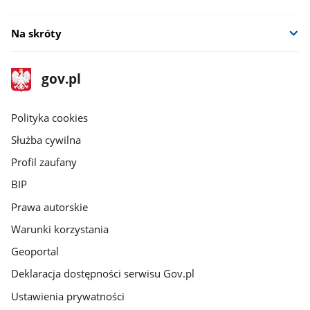
Na skróty
stopka
Strona
gov.pl
gov.pl
główna
gov.pl
Polityka cookies
Służba cywilna
Profil zaufany
BIP
Prawa autorskie
Warunki korzystania
Geoportal
Deklaracja dostępności serwisu Gov.pl
Ustawienia prywatności