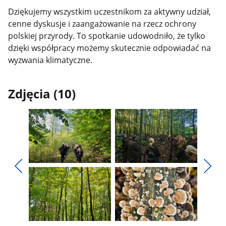
Dziękujemy wszystkim uczestnikom za aktywny udział,
cenne dyskusje i zaangażowanie na rzecz ochrony
polskiej przyrody. To spotkanie udowodniło, że tylko
dzięki współpracy możemy skutecznie odpowiadać na
wyzwania klimatyczne.
Zdjęcia (10)
Pokaż
Pokaż
zdjęcie
zdjęcie
Pokaż
Poka
1
2
poprzednie
nest
z
z
zdjęcia
zdjęc
galerii.
galerii.