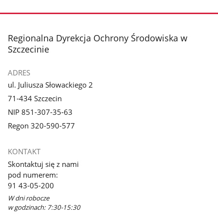
Pokaż
Pokaż
zdjęcie
zdjęcie
3
4
z
z
stopka
Regionalna Dyrekcja Ochrony Środowiska w
galerii.
galerii.
Szczecinie
ADRES
ul. Juliusza Słowackiego 2
71-434 Szczecin
NIP 851-307-35-63
Regon 320-590-577
KONTAKT
Skontaktuj się z nami
pod numerem:
91 43-05-200
W dni robocze
w godzinach: 7:30-15:30