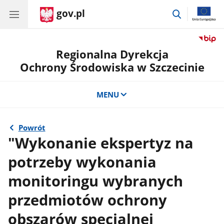
gov.pl
przejdź
do
wyszukiwar
Regionalna Dyrekcja
Ochrony Środowiska w Szczecinie
MENU
Powrót
"Wykonanie ekspertyz na
potrzeby wykonania
monitoringu wybranych
przedmiotów ochrony
obszarów specjalnej