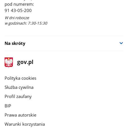
pod numerem:
91 43-05-200
W dni robocze
w godzinach: 7:30-15:30
Na skróty
stopka
Strona
gov.pl
gov.pl
główna
gov.pl
Polityka cookies
Służba cywilna
Profil zaufany
BIP
Prawa autorskie
Warunki korzystania