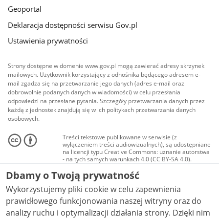
Geoportal
Deklaracja dostępności serwisu Gov.pl
Ustawienia prywatności
Strony dostępne w domenie www.gov.pl mogą zawierać adresy skrzynek
mailowych. Użytkownik korzystający z odnośnika będącego adresem e-
mail zgadza się na przetwarzanie jego danych (adres e-mail oraz
dobrowolnie podanych danych w wiadomości) w celu przesłania
odpowiedzi na przesłane pytania. Szczegóły przetwarzania danych przez
każdą z jednostek znajdują się w ich politykach przetwarzania danych
osobowych.
Treści tekstowe publikowane w serwisie (z
wyłączeniem treści audiowizualnych), są udostępniane
na licencji typu Creative Commons: uznanie autorstwa
- na tych samych warunkach 4.0 (CC BY-SA 4.0).
Materiały audiowizualne, w tym zdjęcia, materiały
Dbamy o Twoją prywatność
audio i wideo, są udostępniane na licencji typu
Creative Commons: uznanie autorstwa użycie
Wykorzystujemy pliki cookie w celu zapewnienia
niekomercyjne - bez utworów zależnych 4.0 (CC BY-
NC-ND 4.0), o ile nie jest to stwierdzone inaczej.
prawidłowego funkcjonowania naszej witryny oraz do
analizy ruchu i optymalizacji działania strony. Dzięki nim