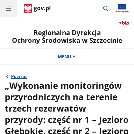
gov.pl
przejdź
do
wyszukiwar
Regionalna Dyrekcja
Ochrony Środowiska w Szczecinie
MENU
Powrót
„Wykonanie monitoringów
przyrodniczych na terenie
trzech rezerwatów
przyrody: część nr 1 – Jezioro
Głębokie, część nr 2 – Jezioro