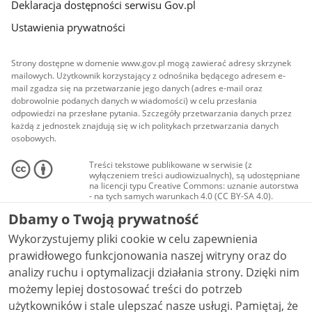
Deklaracja dostępności serwisu Gov.pl
Ustawienia prywatności
Strony dostępne w domenie www.gov.pl mogą zawierać adresy skrzynek
mailowych. Użytkownik korzystający z odnośnika będącego adresem e-
mail zgadza się na przetwarzanie jego danych (adres e-mail oraz
dobrowolnie podanych danych w wiadomości) w celu przesłania
odpowiedzi na przesłane pytania. Szczegóły przetwarzania danych przez
każdą z jednostek znajdują się w ich politykach przetwarzania danych
osobowych.
Treści tekstowe publikowane w serwisie (z
wyłączeniem treści audiowizualnych), są udostępniane
na licencji typu Creative Commons: uznanie autorstwa
- na tych samych warunkach 4.0 (CC BY-SA 4.0).
Materiały audiowizualne, w tym zdjęcia, materiały
Dbamy o Twoją prywatność
audio i wideo, są udostępniane na licencji typu
Creative Commons: uznanie autorstwa użycie
Wykorzystujemy pliki cookie w celu zapewnienia
niekomercyjne - bez utworów zależnych 4.0 (CC BY-
NC-ND 4.0), o ile nie jest to stwierdzone inaczej.
prawidłowego funkcjonowania naszej witryny oraz do
analizy ruchu i optymalizacji działania strony. Dzięki nim
możemy lepiej dostosować treści do potrzeb
użytkowników i stale ulepszać nasze usługi. Pamiętaj, że