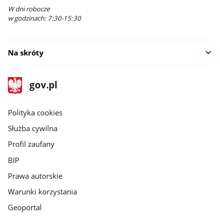
W dni robocze
w godzinach: 7:30-15:30
Na skróty
stopka
Strona
gov.pl
gov.pl
główna
gov.pl
Polityka cookies
Służba cywilna
Profil zaufany
BIP
Prawa autorskie
Warunki korzystania
Geoportal