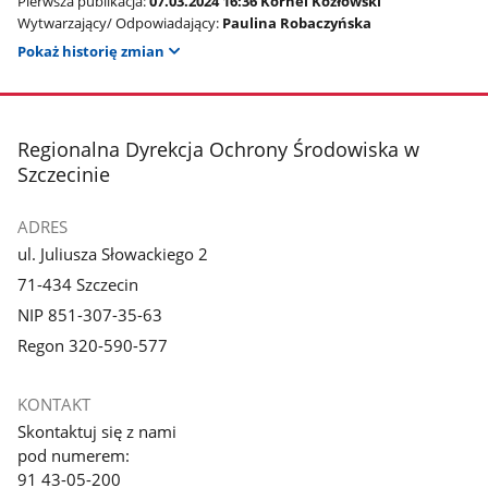
Pierwsza publikacja:
07.03.2024 16:36 Kornel Kozłowski
Wytwarzający/ Odpowiadający:
Paulina Robaczyńska
Pokaż historię zmian
stopka
Regionalna Dyrekcja Ochrony Środowiska w
Szczecinie
ADRES
ul. Juliusza Słowackiego 2
71-434 Szczecin
NIP 851-307-35-63
Regon 320-590-577
KONTAKT
Skontaktuj się z nami
pod numerem:
91 43-05-200