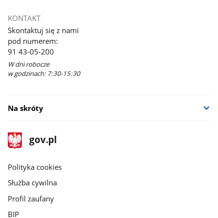
KONTAKT
Skontaktuj się z nami
pod numerem:
91 43-05-200
W dni robocze
w godzinach: 7:30-15:30
Na skróty
stopka
Strona
gov.pl
gov.pl
główna
gov.pl
Polityka cookies
Służba cywilna
Profil zaufany
BIP