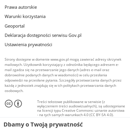
Prawa autorskie
Warunki korzystania
Geoportal
Deklaracja dostępności serwisu Gov.pl
Ustawienia prywatności
Strony dostępne w domenie www.gov.pl mogą zawierać adresy skrzynek
mailowych. Użytkownik korzystający z odnośnika będącego adresem e-
mail zgadza się na przetwarzanie jego danych (adres e-mail oraz
dobrowolnie podanych danych w wiadomości) w celu przesłania
odpowiedzi na przesłane pytania. Szczegóły przetwarzania danych przez
każdą z jednostek znajdują się w ich politykach przetwarzania danych
osobowych.
Treści tekstowe publikowane w serwisie (z
wyłączeniem treści audiowizualnych), są udostępniane
na licencji typu Creative Commons: uznanie autorstwa
- na tych samych warunkach 4.0 (CC BY-SA 4.0).
Materiały audiowizualne, w tym zdjęcia, materiały
Dbamy o Twoją prywatność
audio i wideo, są udostępniane na licencji typu
Creative Commons: uznanie autorstwa użycie