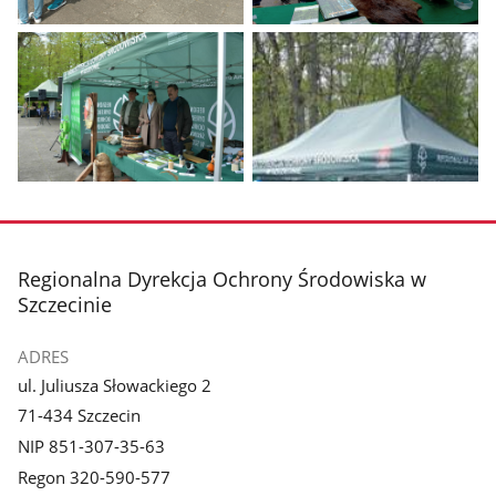
Pokaż
Pokaż
zdjęcie
zdjęcie
1
2
z
z
galerii.
galerii.
Pokaż
Pokaż
zdjęcie
zdjęcie
3
4
z
z
stopka
Regionalna Dyrekcja Ochrony Środowiska w
galerii.
galerii.
Szczecinie
ADRES
ul. Juliusza Słowackiego 2
71-434 Szczecin
NIP 851-307-35-63
Regon 320-590-577