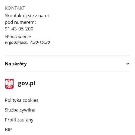
KONTAKT
Skontaktuj się z nami
pod numerem:
91 43-05-200
W dni robocze
w godzinach: 7:30-15:30
Na skróty
stopka
Strona
gov.pl
gov.pl
główna
gov.pl
Polityka cookies
Służba cywilna
Profil zaufany
BIP