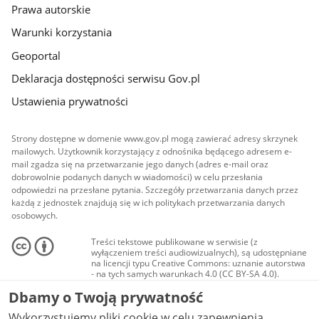
Prawa autorskie
Warunki korzystania
Geoportal
Deklaracja dostępności serwisu Gov.pl
Ustawienia prywatności
Strony dostępne w domenie www.gov.pl mogą zawierać adresy skrzynek
mailowych. Użytkownik korzystający z odnośnika będącego adresem e-
mail zgadza się na przetwarzanie jego danych (adres e-mail oraz
dobrowolnie podanych danych w wiadomości) w celu przesłania
odpowiedzi na przesłane pytania. Szczegóły przetwarzania danych przez
każdą z jednostek znajdują się w ich politykach przetwarzania danych
osobowych.
Treści tekstowe publikowane w serwisie (z
wyłączeniem treści audiowizualnych), są udostępniane
na licencji typu Creative Commons: uznanie autorstwa
- na tych samych warunkach 4.0 (CC BY-SA 4.0).
Materiały audiowizualne, w tym zdjęcia, materiały
Dbamy o Twoją prywatność
audio i wideo, są udostępniane na licencji typu
Creative Commons: uznanie autorstwa użycie
Wykorzystujemy pliki cookie w celu zapewnienia
niekomercyjne - bez utworów zależnych 4.0 (CC BY-