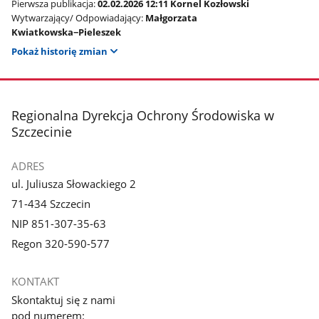
Pierwsza publikacja:
02.02.2026 12:11 Kornel Kozłowski
Wytwarzający/ Odpowiadający:
Małgorzata
Kwiatkowska−Pieleszek
Pokaż historię zmian
stopka
Regionalna Dyrekcja Ochrony Środowiska w
Szczecinie
ADRES
ul. Juliusza Słowackiego 2
71-434 Szczecin
NIP 851-307-35-63
Regon 320-590-577
KONTAKT
Skontaktuj się z nami
pod numerem: