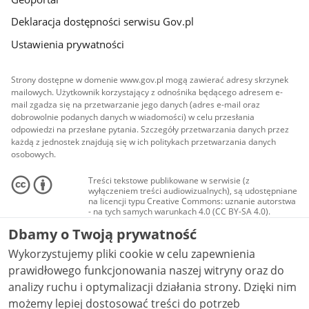
Deklaracja dostępności serwisu Gov.pl
Ustawienia prywatności
Strony dostępne w domenie www.gov.pl mogą zawierać adresy skrzynek
mailowych. Użytkownik korzystający z odnośnika będącego adresem e-
mail zgadza się na przetwarzanie jego danych (adres e-mail oraz
dobrowolnie podanych danych w wiadomości) w celu przesłania
odpowiedzi na przesłane pytania. Szczegóły przetwarzania danych przez
każdą z jednostek znajdują się w ich politykach przetwarzania danych
osobowych.
Treści tekstowe publikowane w serwisie (z
wyłączeniem treści audiowizualnych), są udostępniane
na licencji typu Creative Commons: uznanie autorstwa
- na tych samych warunkach 4.0 (CC BY-SA 4.0).
Materiały audiowizualne, w tym zdjęcia, materiały
Dbamy o Twoją prywatność
audio i wideo, są udostępniane na licencji typu
Creative Commons: uznanie autorstwa użycie
Wykorzystujemy pliki cookie w celu zapewnienia
niekomercyjne - bez utworów zależnych 4.0 (CC BY-
NC-ND 4.0), o ile nie jest to stwierdzone inaczej.
prawidłowego funkcjonowania naszej witryny oraz do
analizy ruchu i optymalizacji działania strony. Dzięki nim
możemy lepiej dostosować treści do potrzeb