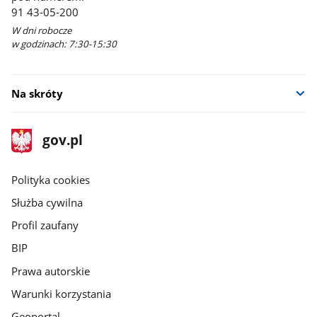
91 43-05-200
W dni robocze
w godzinach: 7:30-15:30
Na skróty
stopka
Strona
gov.pl
gov.pl
główna
gov.pl
Polityka cookies
Służba cywilna
Profil zaufany
BIP
Prawa autorskie
Warunki korzystania
Geoportal