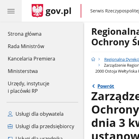
gov.pl
gov.pl
Serwis Rzeczypospolitej
Regionaln
gov.pl
Strona główna
Ochrony Ś
Rada Ministrów
Kancelaria Premiera
Regionalna Dyrekc
Zarządzenie Region
Ministerstwa
2000 Ostoja Wełtyńska
Urzędy, instytucje
Powrót
i placówki RP
Zarządz
Ochrony 
Usługi dla obywatela
dnia 3 k
Usługi dla przedsiębiorcy
ustanow
Usługi dla urzędnika