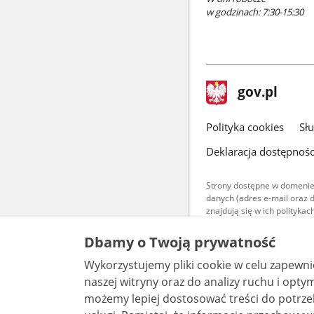
w godzinach: 7:30-15:30
stopka
Strona
gov.pl
gov.pl
główna
gov.pl
Polityka cookies
Sł
Deklaracja dostępnośc
Strony dostępne w domenie
danych (adres e-mail oraz 
znajdują się w ich polityk
Treści teksto
Dbamy o Twoją prywatność
udostępniane
warunkach 4.0
Wykorzystujemy pliki cookie w celu zapewn
są udostępni
bez utworów z
naszej witryny oraz do analizy ruchu i optymalizacj
możemy lepiej dostosować treści do potrzeb