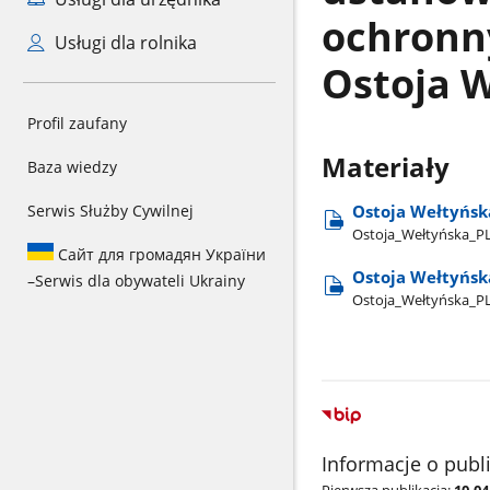
ochronn
Usługi dla rolnika
Ostoja 
Profil zaufany
Materiały
Baza wiedzy
Ostoja Wełtyńsk
Serwis Służby Cywilnej
Ostoja​_Wełtyńska​_PL
Сайт для громадян України
Ostoja Wełtyńska
–
Serwis dla obywateli Ukrainy
Ostoja​_Wełtyńska​_PL
Informacje o publ