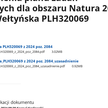
ych dla obszaru Natura 
Wełtyńska PLH320069
a PLH320069 z 2024 poz. 2084
H320069​_z​_2024​_poz​_2084.pdf
3.02MB
​_PLH320069 z 2024 poz. 2084​_uzasadnienie
H320069​_z​_2024​_poz​_2084​_uzasadnienie.pdf
0.92MB
ikacji dokumentu