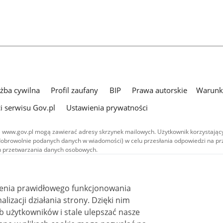
użba cywilna
Profil zaufany
BIP
Prawa autorskie
Warunki
i serwisu Gov.pl
Ustawienia prywatności
 www.gov.pl mogą zawierać adresy skrzynek mailowych. Użytkownik korzystający
dobrowolnie podanych danych w wiadomości) w celu przesłania odpowiedzi na prz
ach przetwarzania danych osobowych.
we publikowane w serwisie (z wyłączeniem treści audiowizualnych), są
 na licencji typu Creative Commons: uznanie autorstwa - na tych samych
 (CC BY-SA 4.0). Materiały audiowizualne, w tym zdjęcia, materiały audio i wideo
ienia prawidłowego funkcjonowania
ane na licencji typu Creative Commons: uznanie autorstwa użycie niekomercyjne 
ależnych 4.0 (CC BY-NC-ND 4.0), o ile nie jest to stwierdzone inaczej.
i działania strony. Dzięki nim
 użytkowników i stale ulepszać nasze