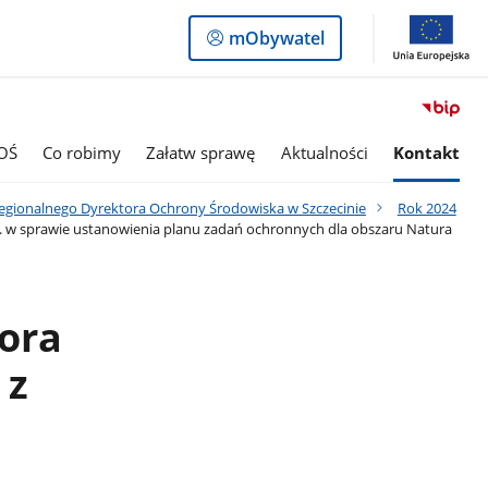
Logowanie
mObywatel
do
panelu
OŚ
Co robimy
Załatw sprawę
Aktualności
Kontakt
egionalnego Dyrektora Ochrony Środowiska w Szczecinie
Rok 2024
r. w sprawie ustanowienia planu zadań ochronnych dla obszaru Natura
ora
 z