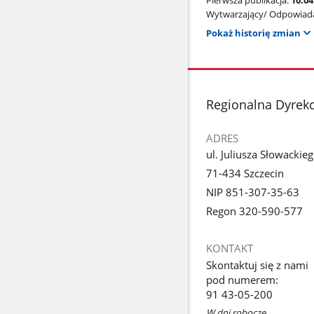
Pierwsza publikacja:
10.04
Wytwarzający/ Odpowiada
Pokaż historię zmian
stopka
Regionalna Dyrekc
ADRES
ul. Juliusza Słowackie
71-434 Szczecin
NIP 851-307-35-63
Regon 320-590-577
KONTAKT
Skontaktuj się z nami
pod numerem:
91 43-05-200
W dni robocze