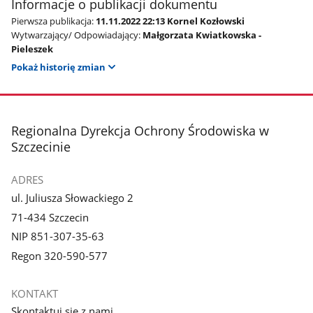
Informacje o publikacji dokumentu
Pierwsza publikacja:
11.11.2022 22:13 Kornel Kozłowski
Wytwarzający/ Odpowiadający:
Małgorzata Kwiatkowska -
Pieleszek
Pokaż historię zmian
stopka
Regionalna Dyrekcja Ochrony Środowiska w
Szczecinie
ADRES
ul. Juliusza Słowackiego 2
71-434 Szczecin
NIP 851-307-35-63
Regon 320-590-577
KONTAKT
Skontaktuj się z nami