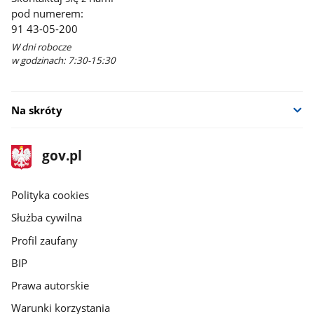
pod numerem:
91 43-05-200
W dni robocze
w godzinach: 7:30-15:30
Na skróty
stopka
Strona
gov.pl
gov.pl
główna
gov.pl
Polityka cookies
Służba cywilna
Profil zaufany
BIP
Prawa autorskie
Warunki korzystania