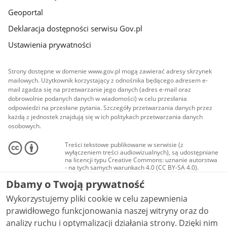
Geoportal
Deklaracja dostępności serwisu Gov.pl
Ustawienia prywatności
Strony dostępne w domenie www.gov.pl mogą zawierać adresy skrzynek
mailowych. Użytkownik korzystający z odnośnika będącego adresem e-
mail zgadza się na przetwarzanie jego danych (adres e-mail oraz
dobrowolnie podanych danych w wiadomości) w celu przesłania
odpowiedzi na przesłane pytania. Szczegóły przetwarzania danych przez
każdą z jednostek znajdują się w ich politykach przetwarzania danych
osobowych.
Treści tekstowe publikowane w serwisie (z
wyłączeniem treści audiowizualnych), są udostępniane
na licencji typu Creative Commons: uznanie autorstwa
- na tych samych warunkach 4.0 (CC BY-SA 4.0).
Materiały audiowizualne, w tym zdjęcia, materiały
Dbamy o Twoją prywatność
audio i wideo, są udostępniane na licencji typu
Creative Commons: uznanie autorstwa użycie
Wykorzystujemy pliki cookie w celu zapewnienia
niekomercyjne - bez utworów zależnych 4.0 (CC BY-
NC-ND 4.0), o ile nie jest to stwierdzone inaczej.
prawidłowego funkcjonowania naszej witryny oraz do
analizy ruchu i optymalizacji działania strony. Dzięki nim