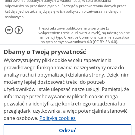
dobrowolnie podanych danych w wiadomości) w celu przesłania
odpowiedzi na przesłane pytania. Szczegóły przetwarzania danych przez
każdą z jednostek znajdują się w ich politykach przetwarzania danych
osobowych.
Treści tekstowe publikowane w serwisie (z
wyłączeniem treści audiowizualnych), są udostępniane
na licencji typu Creative Commons: uznanie autorstwa
- na tych samych warunkach 4.0 (CC BY-SA 4.0).
Materiały audiowizualne, w tym zdjęcia, materiały
Dbamy o Twoją prywatność
audio i wideo, są udostępniane na licencji typu
Creative Commons: uznanie autorstwa użycie
Wykorzystujemy pliki cookie w celu zapewnienia
niekomercyjne - bez utworów zależnych 4.0 (CC BY-
NC-ND 4.0), o ile nie jest to stwierdzone inaczej.
prawidłowego funkcjonowania naszej witryny oraz do
analizy ruchu i optymalizacji działania strony. Dzięki nim
możemy lepiej dostosować treści do potrzeb
użytkowników i stale ulepszać nasze usługi. Pamiętaj, że
informacje przechowywane w plikach cookie mogą
pozwalać na identyfikację konkretnego urządzenia lub
przeglądarki użytkownika, a więc potencjalnie stanowić
dane osobowe.
Polityka cookies
Odrzuć