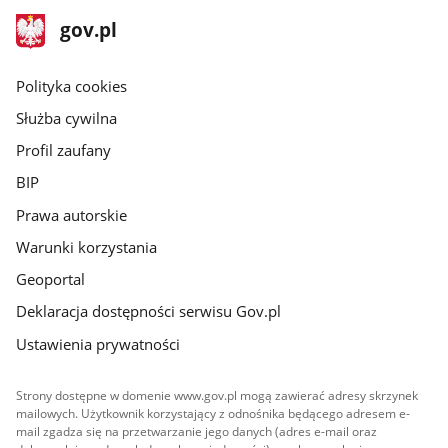
stopka
Strona
gov.pl
gov.pl
główna
gov.pl
Polityka cookies
Służba cywilna
Profil zaufany
BIP
Prawa autorskie
Warunki korzystania
Geoportal
Deklaracja dostępności serwisu Gov.pl
Ustawienia prywatności
Strony dostępne w domenie www.gov.pl mogą zawierać adresy skrzynek
mailowych. Użytkownik korzystający z odnośnika będącego adresem e-
mail zgadza się na przetwarzanie jego danych (adres e-mail oraz