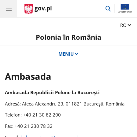
gov.pl
przejdź
do
wyszukiwar
Zmień j
RO
Polonia în România
MENIU
Ambasada
Ambasada Republicii Polone la Bucureşti
Adresă: Aleea Alexandru 23, 011821 Bucureşti, Romȃnia
Telefon: +40 21 30 82 200
Fax: +40 21 230 78 32