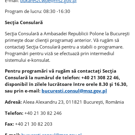
E-mail:
bukareszt.wpe@msz.gov.pl
Program de lucru: 08:30 -16:30
Secția Consulară
Secția Consulară a Ambasadei Republicii Polone la București
primeşte doar clienții programați anterior. Vă rugăm să
contactați Secția Consulară pentru a stabili o programare.
Programări pentru viză se efectuază prin intermediul
sistemului e-konsulat.
Pentru programări vă rugăm să contactați Secția
Consulară la numărul de telefon: +40 21 308 22 46,
disponibil în zilele lucrătoare între orele 8.30 și 16.30,
sau prin e-mail:
bucuresti.consul@msz.gov.pl
Adresă:
Aleea Alexandru 23, 011821 Bucureşti, Romȃnia
Telefon:
+40 21 30 82 246
Fax:
+40 21 30 82 203
E-mail:
bucuresti.consul@msz.gov.pl