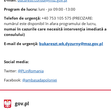
Program de lucru:
luni - joi 09:00 -13:00
Telefon de urgență:
+40 753 105 575 (PRECIZARE:
numărul este disponibil în afara programului de lucru,
numai în cazurile care necesită intervenția imediată a
consulului)
E-mail de urgență:
bukareszt.wk.dyzurny@msz.gov.pl
Social media:
Twitter:
@PLinRomania
Facebook:
@ambasadapoloniei
stopka
Pagina
gov.pl
gov.pl
principală