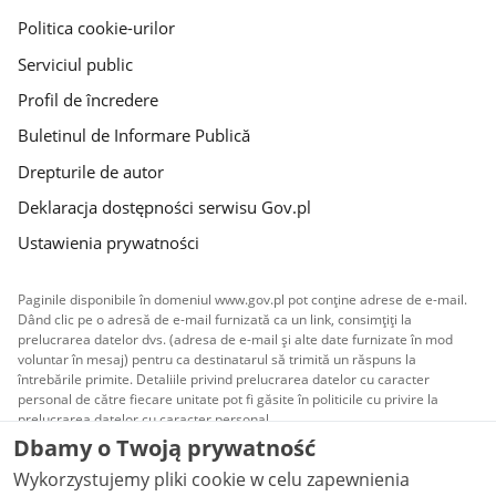
gov.pl
Politica cookie-urilor
Serviciul public
Profil de încredere
Buletinul de Informare Publică
Drepturile de autor
Deklaracja dostępności serwisu Gov.pl
Ustawienia prywatności
Paginile disponibile în domeniul www.gov.pl pot conține adrese de e-mail.
Dând clic pe o adresă de e-mail furnizată ca un link, consimțiți la
prelucrarea datelor dvs. (adresa de e-mail și alte date furnizate în mod
voluntar în mesaj) pentru ca destinatarul să trimită un răspuns la
întrebările primite. Detaliile privind prelucrarea datelor cu caracter
personal de către fiecare unitate pot fi găsite în politicile cu privire la
prelucrarea datelor cu caracter personal.
Dbamy o Twoją prywatność
Toate conținuturile publicate pe site sunt puse la
Wykorzystujemy pliki cookie w celu zapewnienia
dispoziție sub licența
Creative Commons Atribuire 3.0
PL
, cu excepția cazului în care se prevede altfel.