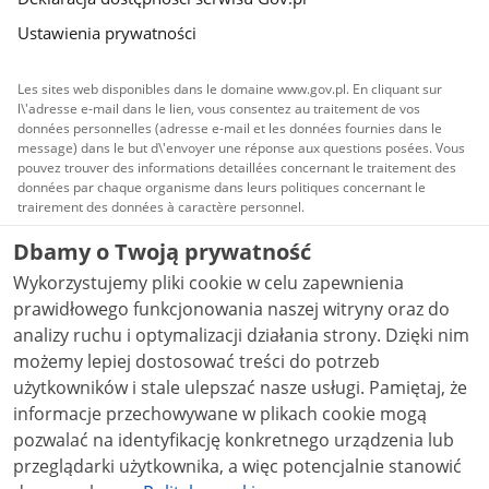
Ustawienia prywatności
Les sites web disponibles dans le domaine www.gov.pl. En cliquant sur
l\'adresse e-mail dans le lien, vous consentez au traitement de vos
données personnelles (adresse e-mail et les données fournies dans le
message) dans le but d\'envoyer une réponse aux questions posées. Vous
pouvez trouver des informations detaillées concernant le traitement des
données par chaque organisme dans leurs politiques concernant le
trairement des données à caractère personnel.
Dbamy o Twoją prywatność
Tout le contenu publié sur le présent site est distribué
sous un régime de licence
Creative Commons
Wykorzystujemy pliki cookie w celu zapewnienia
Attribution 3.0 PL
, à moins quil nen soit disposé
autrement.
prawidłowego funkcjonowania naszej witryny oraz do
analizy ruchu i optymalizacji działania strony. Dzięki nim
możemy lepiej dostosować treści do potrzeb
użytkowników i stale ulepszać nasze usługi. Pamiętaj, że
informacje przechowywane w plikach cookie mogą
pozwalać na identyfikację konkretnego urządzenia lub
przeglądarki użytkownika, a więc potencjalnie stanowić