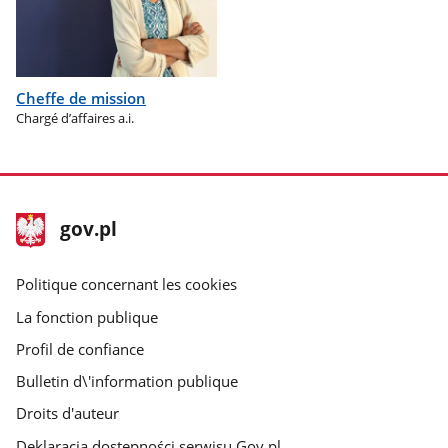
Cheffe de mission
Chargé d’affaires a.i.
pied
Page
gov.pl
de
d'accueil
page
gov.pl
gov.pl
Politique concernant les cookies
La fonction publique
Profil de confiance
Bulletin d\'information publique
Droits d'auteur
Deklaracja dostępności serwisu Gov.pl