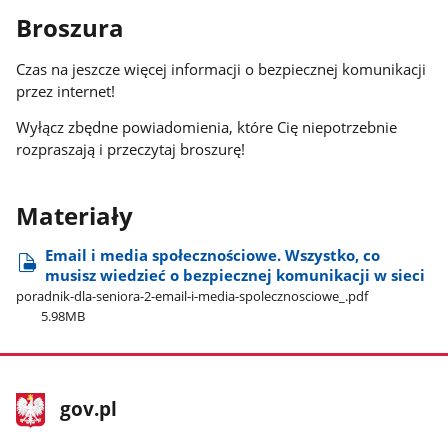
Broszura
Czas na jeszcze więcej informacji o bezpiecznej komunikacji
przez internet!
Wyłącz zbędne powiadomienia, które Cię niepotrzebnie
rozpraszają i przeczytaj broszurę!
Materiały
Email i media społecznościowe. Wszystko, co
musisz wiedzieć o bezpiecznej komunikacji w sieci
poradnik-dla-seniora-2-email-i-media-spolecznosciowe​_.pdf
5.98MB
stopka
Strona
gov.pl
gov.pl
główna