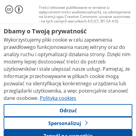
Treści tekstowe publikowane w serwisie (z
wyłączeniem treści audiowizualnych), są udostępniane
na licencji typu Creative Commons: uznanie autorstwa
- na tych samych warunkach 4.0 (CC BY-SA 4.0).
Materiały audiowizualne, w tym zdjęcia, materiały
Dbamy o Twoją prywatność
audio i wideo, są udostępniane na licencji typu
Creative Commons: uznanie autorstwa użycie
Wykorzystujemy pliki cookie w celu zapewnienia
niekomercyjne - bez utworów zależnych 4.0 (CC BY-
NC-ND 4.0), o ile nie jest to stwierdzone inaczej.
prawidłowego funkcjonowania naszej witryny oraz do
analizy ruchu i optymalizacji działania strony. Dzięki nim
możemy lepiej dostosować treści do potrzeb
użytkowników i stale ulepszać nasze usługi. Pamiętaj, że
informacje przechowywane w plikach cookie mogą
pozwalać na identyfikację konkretnego urządzenia lub
przeglądarki użytkownika, a więc potencjalnie stanowić
dane osobowe.
Polityka cookies
Odrzuć
Spersonalizuj