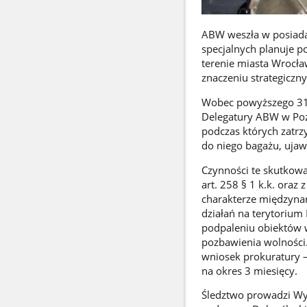
ABW weszła w posiadani
specjalnych planuje p
terenie miasta Wrocław
znaczeniu strategiczn
Wobec powyższego 31 
Delegatury ABW w Poz
podczas których zatrz
do niego bagażu, uja
Czynności te skutkow
art. 258 § 1 k.k. oraz 
charakterze międzynar
działań na terytorium
podpaleniu obiektów w
pozbawienia wolności
wniosek prokuratury 
na okres 3 miesięcy.
Śledztwo prowadzi Wy