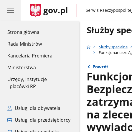
gov.pl
gov.pl
Serwis Rzeczypospolitej
Służby spe
gov.pl
Strona główna
Rada Ministrów
Służby specjalne
Funkcjonariusze Ag
Kancelaria Premiera
Powrót
Ministerstwa
Funkcjon
Urzędy, instytucje
Bezpiec
i placówki RP
zatrzyma
Usługi dla obywatela
na zlece
Usługi dla przedsiębiorcy
wywiad
Usługi dla urzędnika