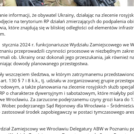
e informacji, że obywatel Ukrainy, działając na zlecenie rosyjsk
odjęcie na terytorium RP działań zmierzających do podpalenia ob
ia, które znajdują się w bliskiej odległości od elementów infrast
ym.
stycznia 2024 r. funkcjonariusze Wydziału Zamiejscowego we W
naniu przeprowadzili czynności procesowe w niezbędnym zakres
ymali ob. Ukrainy oraz dokonali jego przeszukania, jak również n
wniając dowody planowanego przestępstwa.
ały wszczęciem śledztwa, w którym zatrzymanemu przedstawiono
z art. 130 § 7 i 8 k.k., tj. udziału w zorganizowanej grupie przestęp
odowym, a także planowania na zlecenie rosyjskich służb specja
 RP o charakterze dywersyjnym i sabotażowym, które miałyby po
e Wrocławiu. Za zarzucone podejrzanemu czyny grozi kara do 12
. Wobec podejrzanego Sąd Rejonowy dla Wrocławia – Śródmieści
– zastosował środek zapobiegawczy w postaci tymczasowego are
dział Zamiejscowy we Wrocławiu Delegatury ABW w Poznaniu p