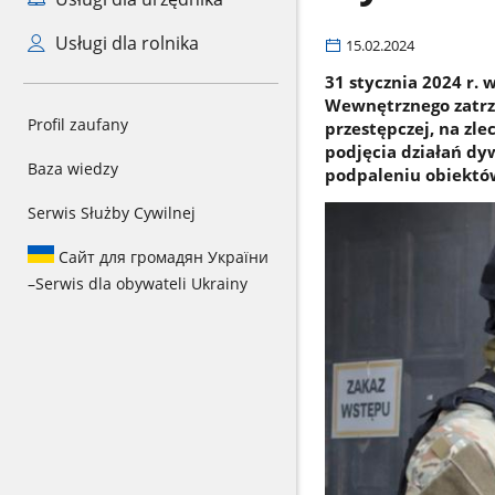
Usługi dla rolnika
15.02.2024
31 stycznia 2024 r.
Wewnętrznego zatrzy
Profil zaufany
przestępczej, na zl
podjęcia działań dy
Baza wiedzy
podpaleniu obiektó
Serwis Służby Cywilnej
Сайт для громадян України
–
Serwis dla obywateli Ukrainy