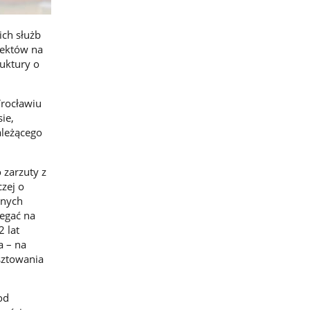
ich służb
iektów na
ruktury o
rocławiu
ie,
ależącego
 zarzuty z
czej o
lnych
legać na
 lat
a – na
sztowania
od