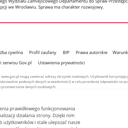
ego Wydziału Zamiejscowego Departamentu do Spraw Przestępc
upcji we Wrocławiu. Sprawa ma charakter rozwojowy.
użba cywilna
Profil zaufany
BIP
Prawa autorskie
Warunki
i serwisu Gov.pl
Ustawienia prywatności
 www.gov.pl mogą zawierać adresy skrzynek mailowych. Użytkownik korzystający
dobrowolnie podanych danych w wiadomości) w celu przesłania odpowiedzi na prz
ach przetwarzania danych osobowych.
we publikowane w serwisie (z wyłączeniem treści audiowizualnych), są
 na licencji typu Creative Commons: uznanie autorstwa - na tych samych
 (CC BY-SA 4.0). Materiały audiowizualne, w tym zdjęcia, materiały audio i wideo
ienia prawidłowego funkcjonowania
ane na licencji typu Creative Commons: uznanie autorstwa użycie niekomercyjne 
ależnych 4.0 (CC BY-NC-ND 4.0), o ile nie jest to stwierdzone inaczej.
i działania strony. Dzięki nim
 użytkowników i stale ulepszać nasze