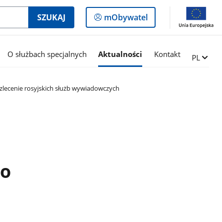
Logowanie
SZUKAJ
mObywatel
do
panelu
O służbach specjalnych
Aktualności
Kontakt
Zmień ję
PL
zlecenie rosyjskich służb wywiadowczych
go