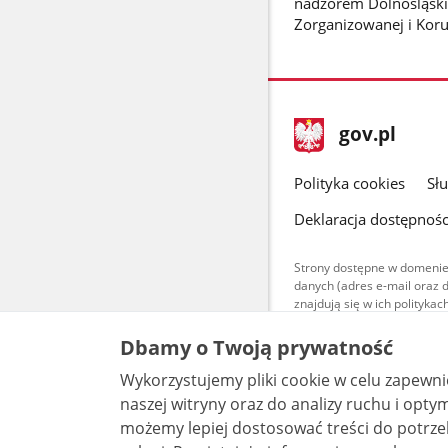
nadzorem Dolnośląski
Zorganizowanej i Kor
stopka
Strona
gov.pl
gov.pl
główna
gov.pl
Polityka cookies
Sł
Deklaracja dostępnośc
Strony dostępne w domenie
danych (adres e-mail oraz 
znajdują się w ich polityk
Treści teksto
Dbamy o Twoją prywatność
udostępniane
warunkach 4.0
Wykorzystujemy pliki cookie w celu zapewn
są udostępni
bez utworów z
naszej witryny oraz do analizy ruchu i optymalizacj
możemy lepiej dostosować treści do potrzeb