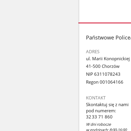
stopka
Państwowe Police
ADRES
ul. Marii Konopnickiej
41-500 Chorzów
NIP 6311078243
Regon 001064166
KONTAKT
Skontaktuj się z nami
pod numerem:
32 33 71 860
W dni robocze
w godzinach: 8:00-16:00