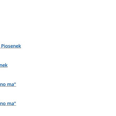
 Piosenek
enek
zno ma"
zno ma"