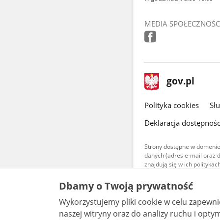
MEDIA SPOŁECZNOŚC
stopka
Strona
gov.pl
gov.pl
główna
gov.pl
Polityka cookies
Sł
Deklaracja dostępnośc
Strony dostępne w domenie
danych (adres e-mail oraz 
znajdują się w ich polityk
Treści teksto
Dbamy o Twoją prywatność
udostępniane
warunkach 4.0
Wykorzystujemy pliki cookie w celu zapewn
są udostępni
bez utworów z
naszej witryny oraz do analizy ruchu i optymalizacj