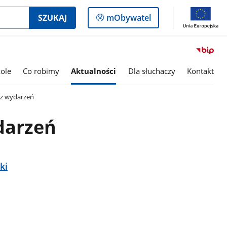
Logowanie
SZUKAJ
mObywatel
do
panelu
ole
Co robimy
Aktualności
Dla słuchaczy
Kontakt
z wydarzeń
darzeń
ki