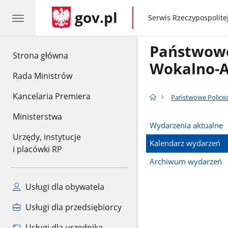
gov.pl
gov.pl
Serwis Rzeczypospolitej
Państwowe
gov.pl
Strona główna
Wokalno-A
Rada Ministrów
Kancelaria Premiera
Państwowe Policea
Ministerstwa
Wydarzenia aktualne
Urzędy, instytucje
Kalendarz wydarzeń
i placówki RP
Archiwum wydarzeń
Usługi dla obywatela
Usługi dla przedsiębiorcy
Usługi dla urzędnika