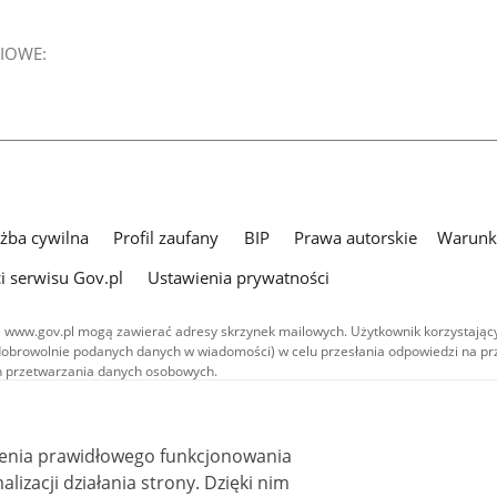
IOWE:
użba cywilna
Profil zaufany
BIP
Prawa autorskie
Warunki
i serwisu Gov.pl
Ustawienia prywatności
 www.gov.pl mogą zawierać adresy skrzynek mailowych. Użytkownik korzystający
dobrowolnie podanych danych w wiadomości) w celu przesłania odpowiedzi na prz
ach przetwarzania danych osobowych.
we publikowane w serwisie (z wyłączeniem treści audiowizualnych), są
 na licencji typu Creative Commons: uznanie autorstwa - na tych samych
 (CC BY-SA 4.0). Materiały audiowizualne, w tym zdjęcia, materiały audio i wideo
ienia prawidłowego funkcjonowania
ane na licencji typu Creative Commons: uznanie autorstwa użycie niekomercyjne 
ależnych 4.0 (CC BY-NC-ND 4.0), o ile nie jest to stwierdzone inaczej.
i działania strony. Dzięki nim