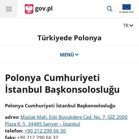
gov.pl
przejdź
do
wyszukiwar
Zmień 
TR
Türkiyede Polonya
MENÜ
Polonya Cumhuriyeti
İstanbul Başkonsolosluğu
Polonya Cumhuriyeti İstanbul Başkonsolosluğu
adres:
Maslak Mah. Eski Büyükdere Cad. No. 7, GİZ 2000
Plaza K. 5, 34485 Sarıyer – İstanbul
telefon:
+90 212 290 66 30
faks:
+90 212 290 66 32