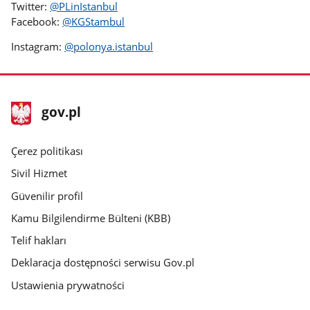
Twitter:
@PLinIstanbul
Facebook:
@KGStambul
Instagram:
@polonya.istanbul
stopka
Ana
gov.pl
gov.pl
sayfa
gov.pl
Çerez politikası
Sivil Hizmet
Güvenilir profil
Kamu Bilgilendirme Bülteni (KBB)
Telif hakları
Deklaracja dostępności serwisu Gov.pl
Ustawienia prywatności