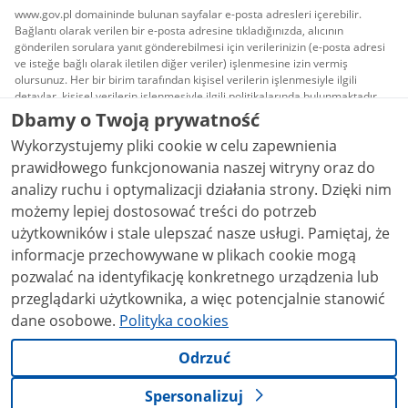
www.gov.pl domaininde bulunan sayfalar e-posta adresleri içerebilir.
Bağlantı olarak verilen bir e-posta adresine tıkladığınızda, alıcının
gönderilen sorulara yanıt gönderebilmesi için verilerinizin (e-posta adresi
ve isteğe bağlı olarak iletilen diğer veriler) işlenmesine izin vermiş
olursunuz. Her bir birim tarafından kişisel verilerin işlenmesiyle ilgili
detaylar, kişisel verilerin işlenmesiyle ilgili politikalarında bulunmaktadır.
Dbamy o Twoją prywatność
Bu web sitesinde yayınlanan tüm içerik, aksi
Wykorzystujemy pliki cookie w celu zapewnienia
belirtilmedikçe,
Creative Commons Atıf 3.0 PL
lisansı
kapsamındadır.
prawidłowego funkcjonowania naszej witryny oraz do
analizy ruchu i optymalizacji działania strony. Dzięki nim
możemy lepiej dostosować treści do potrzeb
użytkowników i stale ulepszać nasze usługi. Pamiętaj, że
informacje przechowywane w plikach cookie mogą
pozwalać na identyfikację konkretnego urządzenia lub
przeglądarki użytkownika, a więc potencjalnie stanowić
dane osobowe.
Polityka cookies
Odrzuć
Spersonalizuj