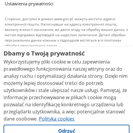
Ustawienia prywatności
Сторінки, доступні в домені www.gov.pl, можуть містити адреси
електронної пошти. Натиснувши на адресу електронної пошти,
вказану в якості посилання, ви даєте згоду на обробку ваших даних, з
метою відправки відповідей на надіслані запитання. Деталі обробки
персональних даних кожним з підрозділів містяться в їх політиках
обробки персональних даних.
Dbamy o Twoją prywatność
Весь контент, що публікується на сайті, доступний
Wykorzystujemy pliki cookie w celu zapewnienia
на умовах ліцензії
Атрибуція Creative Commons 3.0
PL
, якщо не вказано інше.
prawidłowego funkcjonowania naszej witryny oraz do
analizy ruchu i optymalizacji działania strony. Dzięki nim
możemy lepiej dostosować treści do potrzeb
użytkowników i stale ulepszać nasze usługi. Pamiętaj, że
informacje przechowywane w plikach cookie mogą
pozwalać na identyfikację konkretnego urządzenia lub
przeglądarki użytkownika, a więc potencjalnie stanowić
dane osobowe.
Polityka cookies
Odrzuć