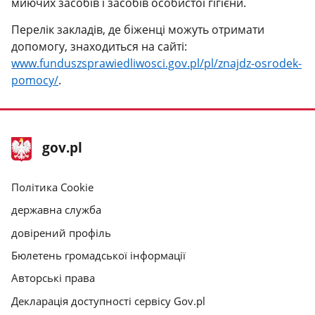
миючих засобів і засобів особистої гігієни.
Перелік закладів, де біженці можуть отримати
допомогу, знаходиться на сайті:
www.funduszsprawiedliwosci.gov.pl/pl/znajdz-osrodek-
pomocy/
.
нижній
Головна
gov.pl
колонтитул
сторінка
gov.pl
gov.pl
Політика Cookie
державна служба
довірений профіль
Бюлетень громадської інформації
Авторські права
Декларація доступності сервісу Gov.pl