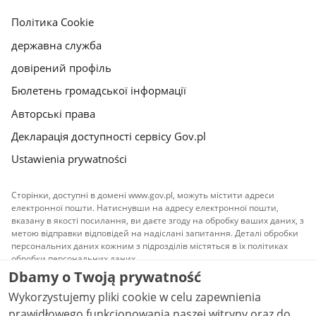
сторінка
gov.pl
м
gov.pl
Політика Cookie
н
і
державна служба
3
довірений профіль
с
и
Бюлетень громадської інформації
м
Авторські права
в
о
Декларація доступності сервісу Gov.pl
л
Ustawienia prywatności
і
в
в
Сторінки, доступні в домені www.gov.pl, можуть містити адреси
електронної пошти. Натиснувши на адресу електронної пошти,
і
вказану в якості посилання, ви даєте згоду на обробку ваших даних, з
д
метою відправки відповідей на надіслані запитання. Деталі обробки
о
персональних даних кожним з підрозділів містяться в їх політиках
б
обробки персональних даних.
р
Dbamy o Twoją prywatność
Весь контент, що публікується на сайті, доступний
а
Wykorzystujemy pliki cookie w celu zapewnienia
на умовах ліцензії
Атрибуція Creative Commons 3.0
з
PL
, якщо не вказано інше.
prawidłowego funkcjonowania naszej witryny oraz do