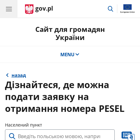
gov.pl
Перейти
до
пошуку
Сайт для громадян
України
MENU
назад
Дізнайтеся, де можна
подати заявку на
отримання номера PESEL
Населений пункт
В
с