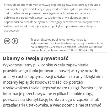
Strony dostępne w domenie www.gov.pl mogą zawierać adresy skrzynek
mailowych. Użytkownik korzystający z odnośnika będącego adresem e-
mail zgadza się na przetwarzanie jego danych (adres e-mail oraz
dobrowolnie podanych danych w wiadomości) w celu przesłania
odpowiedzi na przesłane pytania. Szczegóły przetwarzania danych przez
każdą z jednostek znajdują się w ich politykach przetwarzania danych
osobowych.
Treści tekstowe publikowane w serwisie (z
wyłączeniem treści audiowizualnych), są udostępniane
na licencji typu Creative Commons: uznanie autorstwa
- na tych samych warunkach 4.0 (CC BY-SA 4.0).
Materiały audiowizualne, w tym zdjęcia, materiały
Dbamy o Twoją prywatność
audio i wideo, są udostępniane na licencji typu
Creative Commons: uznanie autorstwa użycie
Wykorzystujemy pliki cookie w celu zapewnienia
niekomercyjne - bez utworów zależnych 4.0 (CC BY-
NC-ND 4.0), o ile nie jest to stwierdzone inaczej.
prawidłowego funkcjonowania naszej witryny oraz do
analizy ruchu i optymalizacji działania strony. Dzięki nim
możemy lepiej dostosować treści do potrzeb
użytkowników i stale ulepszać nasze usługi. Pamiętaj, że
informacje przechowywane w plikach cookie mogą
pozwalać na identyfikację konkretnego urządzenia lub
przeglądarki użytkownika, a więc potencjalnie stanowić