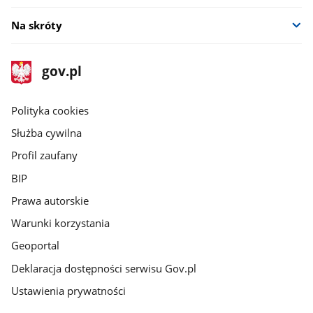
Na skróty
stopka
Strona
gov.pl
gov.pl
główna
gov.pl
Polityka cookies
Służba cywilna
Profil zaufany
BIP
Prawa autorskie
Warunki korzystania
Geoportal
Deklaracja dostępności serwisu Gov.pl
Ustawienia prywatności