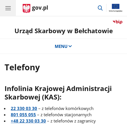
gov.pl
przejdź
do
wyszukiwar
Urząd Skarbowy w Bełchatowie
MENU
Telefony
Infolinia Krajowej Administracji
Skarbowej (KAS):
22 330 03 30
– z telefonów komórkowych
801 055 055
– z telefonów stacjonarnych
+48 22 330 03 30
– z telefonów z zagranicy