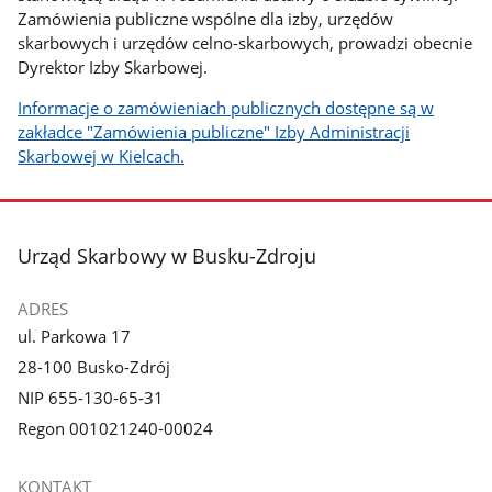
Zamówienia publiczne wspólne dla izby, urzędów
skarbowych i urzędów celno-skarbowych, prowadzi obecnie
Dyrektor Izby Skarbowej.
Informacje o zamówieniach publicznych dostępne są w
zakładce "Zamówienia publiczne" Izby Administracji
Skarbowej w Kielcach.
stopka
Urząd Skarbowy w Busku-Zdroju
ADRES
ul. Parkowa 17
28-100 Busko-Zdrój
NIP 655-130-65-31
Regon 001021240-00024
KONTAKT