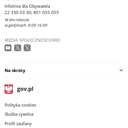
Infolinia dla Obywatela
22 330 03 30; 801 055 055
W dni robocze
w godzinach: 8:00-16:00
MEDIA SPOŁECZNOŚCIOWE:
Na skróty
stopka
Strona
gov.pl
gov.pl
główna
gov.pl
Polityka cookies
Służba cywilna
Profil zaufany