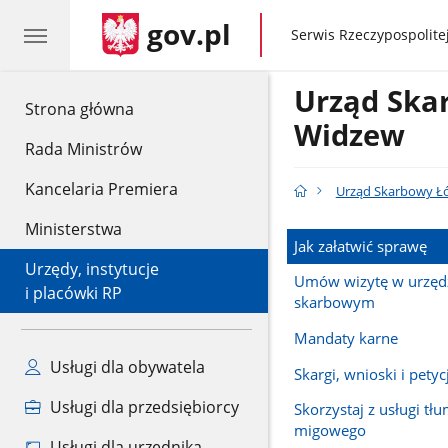
gov.pl
gov.pl
Serwis Rzeczypospolitej
Urząd Ska
gov.pl
Strona główna
Widzew
Rada Ministrów
Kancelaria Premiera
Urząd Skarbowy Ł
Ministerstwa
Jak załatwić sprawę
Urzędy, instytucje
Umów wizytę w urzęd
i placówki RP
skarbowym
Mandaty karne
Usługi dla obywatela
Skargi, wnioski i petyc
Usługi dla przedsiębiorcy
Skorzystaj z usługi tł
migowego
Usługi dla urzędnika