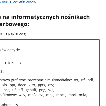
is numerów telefonów.
 na informatycznych nośnikach
karbowego:
ormie papierowej
ików danych:
2. 0 lub 3.0)
ch:
owo-graficzne, prezentacje multimedialne: .txt, .rtf, .pdf,
 .xls, .ppt, .docx, .xlsx, .pptx, .csv;
jpeg, .tif, .tiff, .geotiff, .png, .svg;
 filmowe: .wav, .mp3, .avi, .mpg, .mpeg, .mp4, .m4a,
.xhtml, .css;