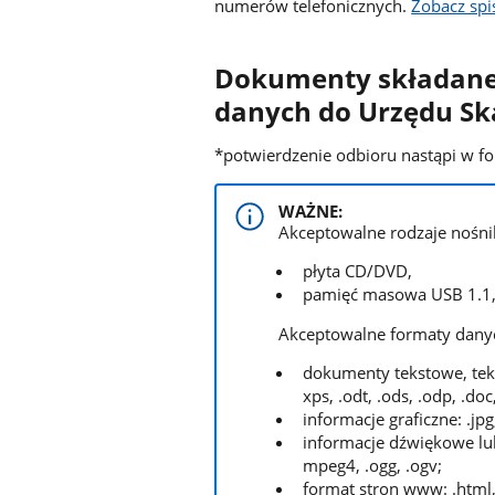
numerów telefonicznych.
Zobacz sp
Dokumenty składane
danych do Urzędu S
*potwierdzenie odbioru nastąpi w f
WAŻNE:
Akceptowalne rodzaje nośn
płyta CD/DVD,
pamięć masowa USB 1.1, 
Akceptowalne formaty dany
dokumenty tekstowe, tekst
xps, .odt, .ods, .odp, .doc,
informacje graficzne: .jpg, .
informacje dźwiękowe lub
mpeg4, .ogg, .ogv;
format stron www: .html, 