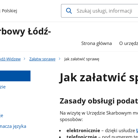
 Polskiej
rbowy Łódź-
Strona główna
O urzędz
ódź-Widzew
Załatw sprawę
Jak załatwić sprawę
Jak załatwić 
zie
Zasady obsługi poda
Na wizytę w Urzędzie Skarbowym moż
je
sposobów:
umacza języka
elektronicznie
– dzięki usłudze
telefonicznie
– pod numerem te