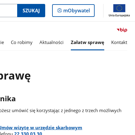
Logowanie
SZUKAJ
mObywatel
do
panelu
ie
Co robimy
Aktualności
Załatw sprawę
Kontakt
sprawę
tnika
esz umówić się korzystając z jednego z trzech możliwych
Umów wizytę w urzędzie skarbowym
lefonu
22 330 03 30