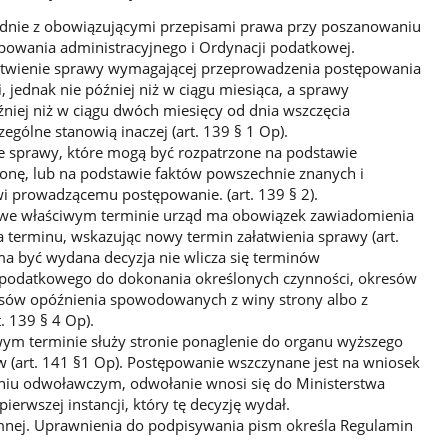
odnie z obowiązującymi przepisami prawa przy poszanowaniu
powania administracyjnego i Ordynacji podatkowej.
atwienie sprawy wymagającej przeprowadzenia postępowania
 jednak nie później niż w ciągu miesiąca, a sprawy
źniej niż w ciągu dwóch miesięcy od dnia wszczęcia
ególne stanowią inaczej (art. 139 § 1 Op).
e sprawy, które mogą być rozpatrzone na podstawie
nę, lub na podstawie faktów powszechnie znanych i
 prowadzącemu postępowanie. (art. 139 § 2).
 we właściwym terminie urząd ma obowiązek zawiadomienia
 terminu, wskazując nowy termin załatwienia sprawy (art.
ma być wydana decyzja nie wlicza się terminów
 podatkowego do dokonania określonych czynności, okresów
esów opóźnienia spowodowanych z winy strony albo z
. 139 § 4 Op).
wym terminie służy stronie ponaglenie do organu wyższego
ów (art. 141 §1 Op). Postępowanie wszczynane jest na wniosek
aniu odwoławczym, odwołanie wnosi się do Ministerstwa
erwszej instancji, który tę decyzję wydał.
mnej. Uprawnienia do podpisywania pism określa Regulamin