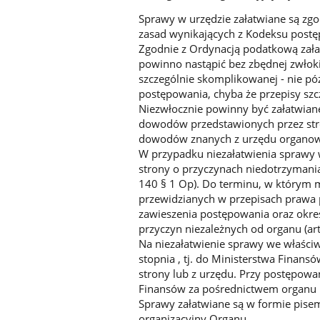
Sprawy w urzędzie załatwiane są zg
zasad wynikających z Kodeksu postę
Zgodnie z Ordynacją podatkową zał
powinno nastąpić bez zbędnej zwłoki,
szczególnie skomplikowanej - nie pó
postępowania, chyba że przepisy szcz
Niezwłocznie powinny być załatwian
dowodów przedstawionych przez stro
dowodów znanych z urzędu organowi
W przypadku niezałatwienia sprawy
strony o przyczynach niedotrzymania
140 § 1 Op). Do terminu, w którym 
przewidzianych w przepisach prawa
zawieszenia postępowania oraz okr
przyczyn niezależnych od organu (art
Na niezałatwienie sprawy we właści
stopnia , tj. do Ministerstwa Finans
strony lub z urzędu. Przy postępow
Finansów za pośrednictwem organu pi
Sprawy załatwiane są w formie pise
organizacyjny Organu.