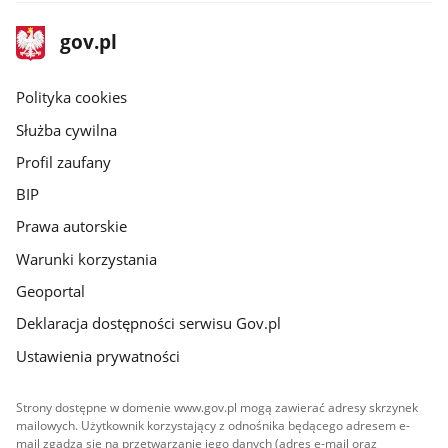
stopka
Strona
gov.pl
gov.pl
główna
gov.pl
Polityka cookies
Służba cywilna
Profil zaufany
BIP
Prawa autorskie
Warunki korzystania
Geoportal
Deklaracja dostępności serwisu Gov.pl
Ustawienia prywatności
Strony dostępne w domenie www.gov.pl mogą zawierać adresy skrzynek
mailowych. Użytkownik korzystający z odnośnika będącego adresem e-
mail zgadza się na przetwarzanie jego danych (adres e-mail oraz