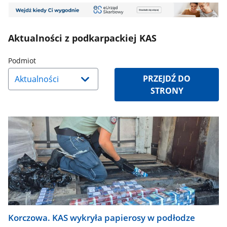
Mini
-
Banner
baner
Infolinia
Aktualności z podkarpackiej KAS
e-
Korespondencja
Naciśnij
Podmiot
strzałkę
PRZEJDŹ DO
w
STRONY
dół,
aby
wybrać
odpowiednią
pozycję.
Dane
zaktualizują
się
automatycznie.
Korczowa. KAS wykryła papierosy w podłodze