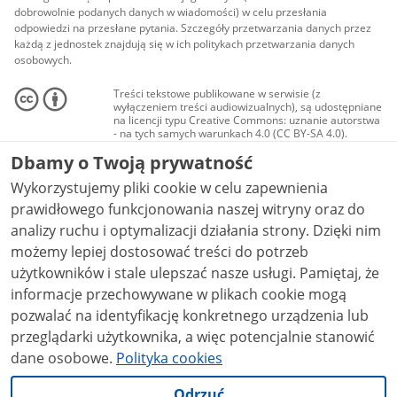
dobrowolnie podanych danych w wiadomości) w celu przesłania
odpowiedzi na przesłane pytania. Szczegóły przetwarzania danych przez
każdą z jednostek znajdują się w ich politykach przetwarzania danych
osobowych.
Treści tekstowe publikowane w serwisie (z
wyłączeniem treści audiowizualnych), są udostępniane
na licencji typu Creative Commons: uznanie autorstwa
- na tych samych warunkach 4.0 (CC BY-SA 4.0).
Materiały audiowizualne, w tym zdjęcia, materiały
Dbamy o Twoją prywatność
audio i wideo, są udostępniane na licencji typu
Creative Commons: uznanie autorstwa użycie
Wykorzystujemy pliki cookie w celu zapewnienia
niekomercyjne - bez utworów zależnych 4.0 (CC BY-
NC-ND 4.0), o ile nie jest to stwierdzone inaczej.
prawidłowego funkcjonowania naszej witryny oraz do
analizy ruchu i optymalizacji działania strony. Dzięki nim
możemy lepiej dostosować treści do potrzeb
użytkowników i stale ulepszać nasze usługi. Pamiętaj, że
informacje przechowywane w plikach cookie mogą
pozwalać na identyfikację konkretnego urządzenia lub
przeglądarki użytkownika, a więc potencjalnie stanowić
dane osobowe.
Polityka cookies
Odrzuć