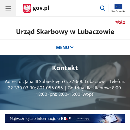
gov.pl
przejdź
do
wyszukiwar
Urząd Skarbowy w Lubaczowie
MENU
Kontakt
Adres: ul. Jana III Sobieskiego 6; 37-600 Lubaczów | Telefon:
22 330 03 30; 801 055 055 | Godziny dla klientów: 8:00-
18:00 (pn); 8:00-15:00 (wt-pt)
Środy
z
KSeF