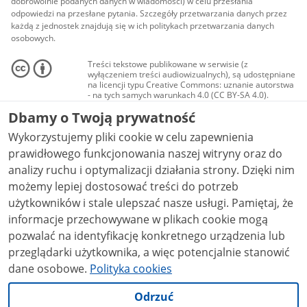
dobrowolnie podanych danych w wiadomości) w celu przesłania
odpowiedzi na przesłane pytania. Szczegóły przetwarzania danych przez
każdą z jednostek znajdują się w ich politykach przetwarzania danych
osobowych.
Treści tekstowe publikowane w serwisie (z
wyłączeniem treści audiowizualnych), są udostępniane
na licencji typu Creative Commons: uznanie autorstwa
- na tych samych warunkach 4.0 (CC BY-SA 4.0).
Materiały audiowizualne, w tym zdjęcia, materiały
Dbamy o Twoją prywatność
audio i wideo, są udostępniane na licencji typu
Creative Commons: uznanie autorstwa użycie
Wykorzystujemy pliki cookie w celu zapewnienia
niekomercyjne - bez utworów zależnych 4.0 (CC BY-
NC-ND 4.0), o ile nie jest to stwierdzone inaczej.
prawidłowego funkcjonowania naszej witryny oraz do
analizy ruchu i optymalizacji działania strony. Dzięki nim
możemy lepiej dostosować treści do potrzeb
użytkowników i stale ulepszać nasze usługi. Pamiętaj, że
informacje przechowywane w plikach cookie mogą
pozwalać na identyfikację konkretnego urządzenia lub
przeglądarki użytkownika, a więc potencjalnie stanowić
dane osobowe.
Polityka cookies
Odrzuć