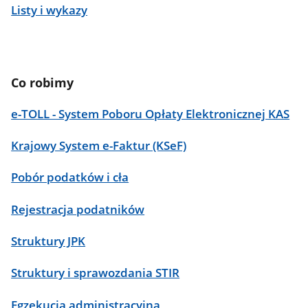
Listy i wykazy
Co robimy
e-TOLL - System Poboru Opłaty Elektronicznej KAS
Krajowy System e-Faktur (KSeF)
Pobór podatków i cła
Rejestracja podatników
Struktury JPK
Struktury i sprawozdania STIR
Egzekucja administracyjna