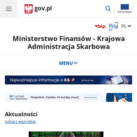
gov.pl
przejdź
do
wyszukiwar
Otwórz
Zmień 
PL
okno
Ministerstwo Finansów - Krajowa
z
tłumaczem
Administracja Skarbowa
języka
migowego
MENU
Najważniejsze
informacje
o
eUrząd
KSeF
Skarbowy.
Wygodnie.
Aktualności
Szybko
zobacz wszystkie
w
każdej
chwili.