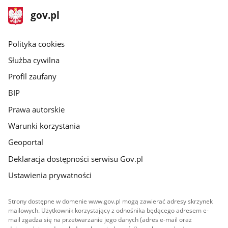
stopka
Strona
gov.pl
gov.pl
główna
gov.pl
Polityka cookies
Służba cywilna
Profil zaufany
BIP
Prawa autorskie
Warunki korzystania
Geoportal
Deklaracja dostępności serwisu Gov.pl
Ustawienia prywatności
Strony dostępne w domenie www.gov.pl mogą zawierać adresy skrzynek
mailowych. Użytkownik korzystający z odnośnika będącego adresem e-
mail zgadza się na przetwarzanie jego danych (adres e-mail oraz